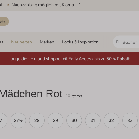
ht
Nachzahlung möglich mit Klarna
der
es
Neuheiten
Marken
Looks & Inspiration
Logge dich ein
und shoppe mit Early Access bis zu
50 % Rabatt.
 Mädchen Rot
10 items
7
27½
28
29
30
31
32
33