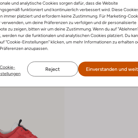
onale und analytische Cookies sorgen dafür, dass die Website
 Größen
Letzter Artikel
gsgemäß funktioniert und kontinuierlich verbessert wird. Diese Cookie
n immer platziert und erfordern keine Zustimmung. Für Marketing-Cook
r verwenden, um deine Präferenzen zu verfolgen und dir personalisierte
Nike
ote zu zeigen, bitten wir um deine Zustimmung. Wenn du auf "Ablehnen
 Low
Sneaker Low
€ 49,99
t, werden nur die funktionalen und analytischen Cookies platziert. Du ka
uf "Cookie-Einstellungen" klicken, um mehr Informationen zu erhalten o
arben
+ mehr farben
 Präferenzen anzupassen.
Cookie-
Reject
Einverstanden und weit
nstellungen