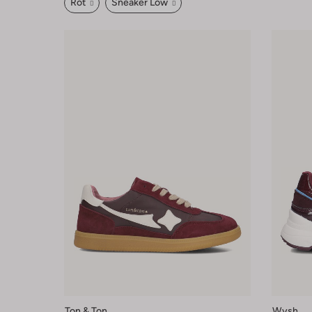
Rot
Sneaker Low
Ton & Ton
Wysh