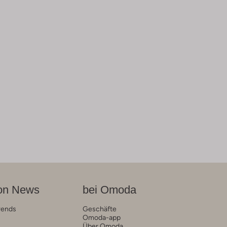
on News
bei Omoda
rends
Geschäfte
Omoda-app
Über Omoda