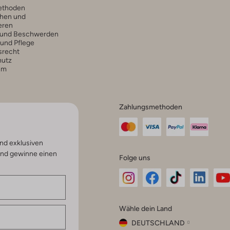
ethoden
hen und
eren
 und Beschwerden
 und Pflege
srecht
hutz
um
Zahlungsmethoden
nd exklusiven
und gewinne einen
Folge uns
Omoda
Omoda
Omoda
Omoda
Om
Wähle dein Land
Instagram
Facebook
TikTok
LinkedI
Yo
DEUTSCHLAND