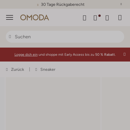
30 Tage Rückgaberecht
Menü
Logge dich ein
und shoppe mit Early Access bis zu
50 % Rabatt.
Zurück
Sneaker