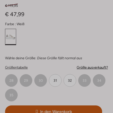
€ 119,95
€ 47,99
Farbe :
Weiß
Wähle deine Größe:
Diese Größe fällt normal aus
Größentabelle
Größe ausverkauft?
28
29
30
31
32
33
34
35
In den Warenkorb