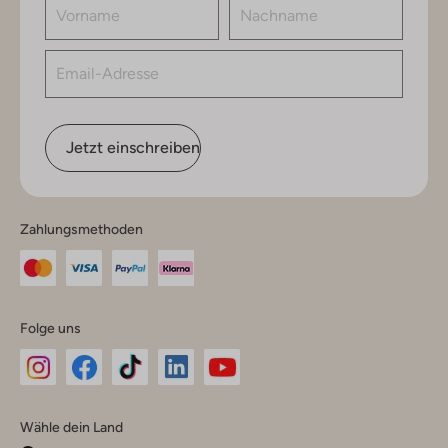
Jetzt einschreiben
Zahlungsmethoden
Folge uns
Omoda
Omoda
Omoda
Omoda
Omoda
Wähle dein Land
Instagram
Facebook
TikTok
LinkedIn
YouTube