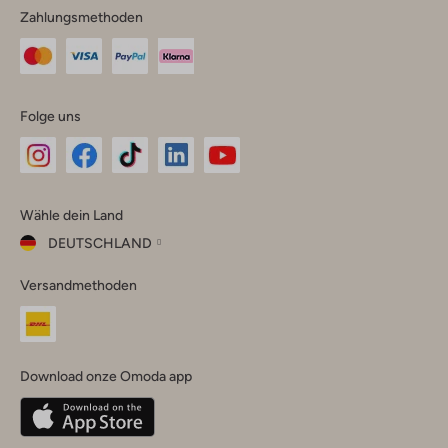
Zahlungsmethoden
Folge uns
Omoda
Omoda
Omoda
Omoda
Omoda
Wähle dein Land
Instagram
Facebook
TikTok
LinkedIn
YouTube
DEUTSCHLAND
Wähle
Versandmethoden
dein
Schließ
Land
Nederland
België
(Nederlands)
Download onze Omoda app
Belgique
(Français)
Deutschland