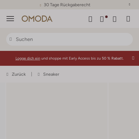
30 Tage Rückgaberecht
Menü
Logge dich ein
und shoppe mit Early Access bis zu
50 % Rabatt.
Zurück
Sneaker