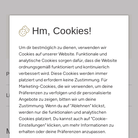
Kostenloser Versand
ab € 75 für Club-Omoda
Hm, Cookies!
Mitglieder in Deutschland
Kauf auf Rechnung
30 Tagen
Rückgaberecht
Um dir bestmöglich zu dienen, verwenden wir
Cookies auf unserer Website. Funktionale und
analytische Cookies sorgen dafür, dass die Website
ordnungsgemäß funktioniert und kontinuierlich
verbessert wird. Diese Cookies werden immer
Produktinformation
platziert und erfordern keine Zustimmung. Für
Marketing-Cookies, die wir verwenden, um deine
Präferenzen zu verfolgen und dir personalisierte
Lieferung & Rückgabe
Angebote zu zeigen, bitten wir um deine
Zustimmung. Wenn du auf "Ablehnen" klickst,
werden nur die funktionalen und analytischen
Cookies platziert. Du kannst auch auf "Cookie-
Einstellungen" klicken, um mehr Informationen zu
Mehr sehen
erhalten oder deine Präferenzen anzupassen.