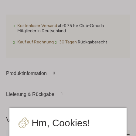
Kostenloser Versand
ab € 75 für Club-Omoda
Mitglieder in Deutschland
Kauf auf Rechnung
30 Tagen
Rückgaberecht
Produktinformation
Lieferung & Rückgabe
Vervollständige deinen
Look
Hm, Cookies!