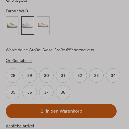
Farbe :
Weiß
Wähle deine Größe:
Diese Größe fällt normal aus
Größentabelle
28
29
30
31
32
33
34
35
36
37
38
In den Warenkorb
Ähnliche Artikel