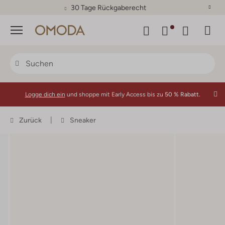
30 Tage Rückgaberecht
Menü
Logge dich ein
und shoppe mit Early Access bis zu
50 % Rabatt.
Zurück
Sneaker