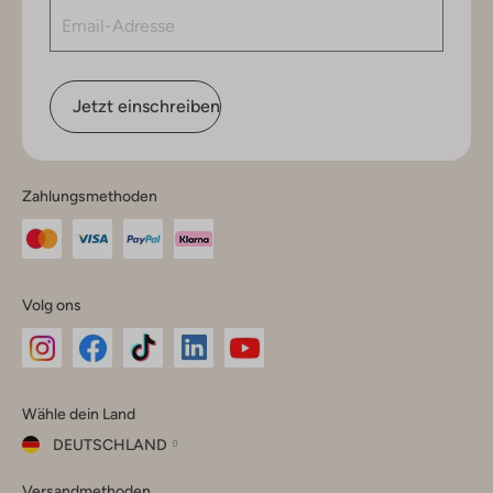
Jetzt einschreiben
Zahlungsmethoden
Volg ons
Omoda
Omoda
Omoda
Omoda
Omoda
Wähle dein Land
Instagram
Facebook
TikTok
LinkedIn
YouTube
DEUTSCHLAND
Wähle
Versandmethoden
dein