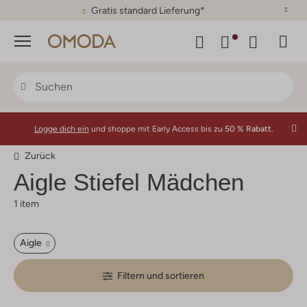
30 Tage Rückgaberecht
Menü
Logge dich ein
und shoppe mit Early Access bis zu
50 % Rabatt.
Zurück
Aigle
Stiefel Mädchen
1 item
Aigle
Filtern und sortieren