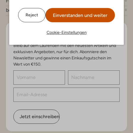
Fashion News
bei Omoda
Einverstanden und weiter
Reject
Cookie-Einstellungen
Lass uns in Kontakt bleiben
Bleib auf dem Laufenden mit den neuesten Artikeln und
exklusiven Angeboten, nur für dich. Abonniere den
Newsletter und gewinne einen Einkaufsgutschein im
Wert von €150.
Jetzt einschreiben