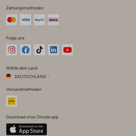
Zahlungsmethoden
Folge uns
Omoda
Omoda
Omoda
Omoda
Omoda
Wähle dein Land
Instagram
Facebook
TikTok
LinkedIn
YouTube
DEUTSCHLAND
Wähle
Versandmethoden
dein
Schließ
Land
Nederland
België
(Nederlands)
Download onze Omoda app
Belgique
(Français)
Deutschland