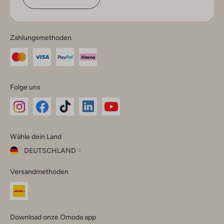
Zahlungsmethoden
Folge uns
Omoda
Omoda
Omoda
Omoda
Omoda
Wähle dein Land
Instagram
Facebook
TikTok
LinkedIn
YouTube
DEUTSCHLAND
Wähle
Versandmethoden
dein
Schließ
Land
Nederland
België
(Nederlands)
Download onze Omoda app