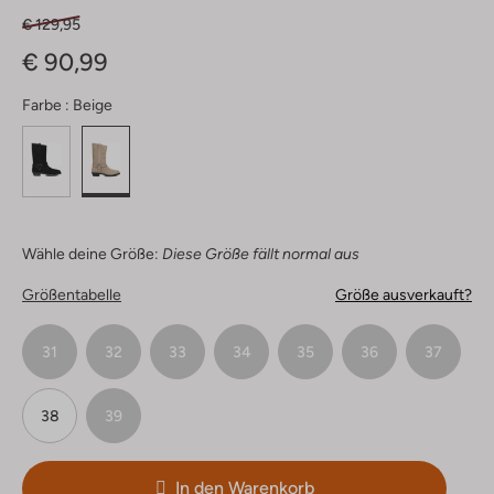
€ 129,95
€ 90,99
Farbe :
Beige
Wähle deine Größe:
Diese Größe fällt normal aus
Größentabelle
Größe ausverkauft?
31
32
33
34
35
36
37
38
39
In den Warenkorb