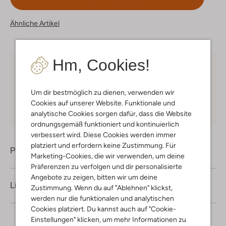
Ähnliche Artikel
Hm, Cookies!
Kostenloser Versand
ab € 75 für Club-Omoda
Mitglieder in Deutschland
Um dir bestmöglich zu dienen, verwenden wir
Kauf auf Rechnung
30 Tagen
Rückgaberecht
Cookies auf unserer Website. Funktionale und
analytische Cookies sorgen dafür, dass die Website
ordnungsgemäß funktioniert und kontinuierlich
verbessert wird. Diese Cookies werden immer
platziert und erfordern keine Zustimmung. Für
Produktinformation
Marketing-Cookies, die wir verwenden, um deine
Präferenzen zu verfolgen und dir personalisierte
Angebote zu zeigen, bitten wir um deine
Lieferung & Rückgabe
Zustimmung. Wenn du auf "Ablehnen" klickst,
werden nur die funktionalen und analytischen
Cookies platziert. Du kannst auch auf "Cookie-
Einstellungen" klicken, um mehr Informationen zu