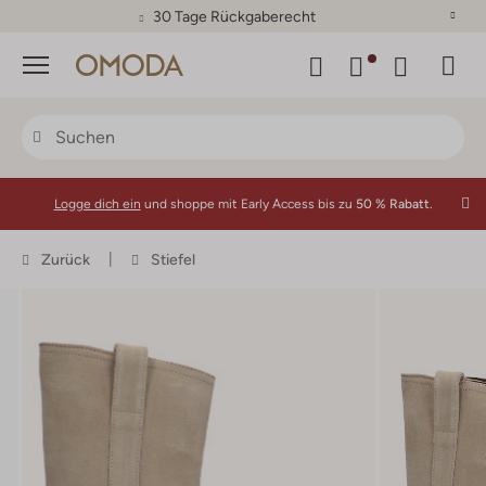
30 Tage Rückgaberecht
Menü
Logge dich ein
und shoppe mit Early Access bis zu
50 % Rabatt.
Zurück
Stiefel