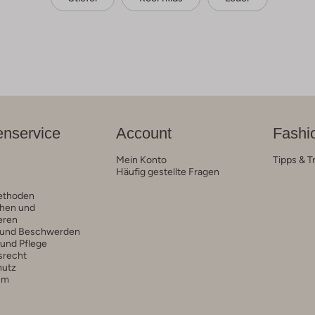
nservice
Account
Fashi
Mein Konto
Tipps & T
Häufig gestellte Fragen
ethoden
hen und
eren
 und Beschwerden
 und Pflege
srecht
hutz
um