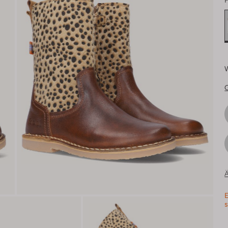
F
Ä
E
s