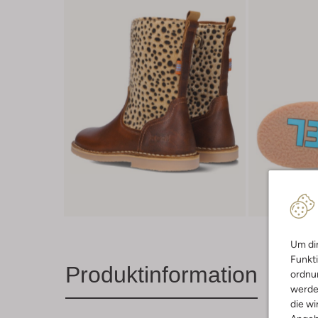
Um dir
Funkti
Produktinformation
ordnun
werde
die wi