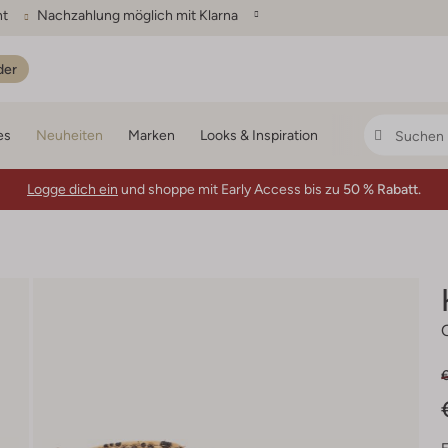
ht
Nachzahlung möglich mit Klarna
der
es
Neuheiten
Marken
Looks & Inspiration
Logge dich ein
und shoppe mit Early Access bis zu
50 % Rabatt.