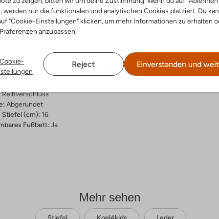
ote zu zeigen, bitten wir um deine Zustimmung. Wenn du auf "Ablehnen
t, werden nur die funktionalen und analytischen Cookies platziert. Du ka
ensetzung &
uf "Cookie-Einstellungen" klicken, um mehr Informationen zu erhalten o
rm
 Präferenzen anzupassen.
nac
Cookie-
ial:
Leder
Reject
Einverstanden und weit
nstellungen
al:
Leder
hle:
Gummi
:
Reißverschluss
e:
Abgerundet
Stiefel (cm):
16
bares Fußbett:
Ja
Mehr sehen
Stiefel
Koel4kids
Leder