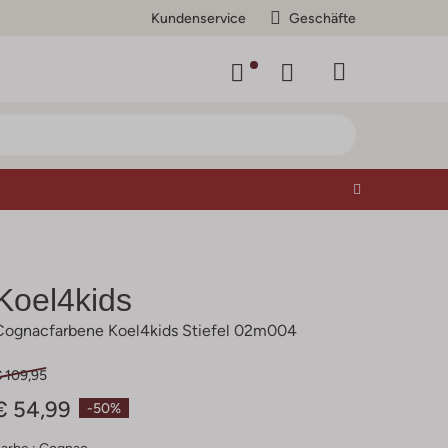
Kundenservice
Geschäfte
Koel4kids
Cognacfarbene Koel4kids Stiefel 02m004
€ 109,95
€ 54,99
-50%