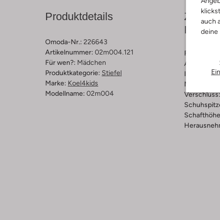
Angeb
klicks
Produktdetails
Zusamm
auch a
Passfo
deine
Omoda-Nr.:
226643
Artikelnummer:
02m004.121
Farbe :
Cog
Für wen?:
Mädchen
Außenmater
Ei
Produktkategorie:
Stiefel
Innenmateri
Marke:
Koel4kids
Material So
Modellname:
02m004
Verschluss
Schuhspitz
Schafthöhe 
Herausnehm