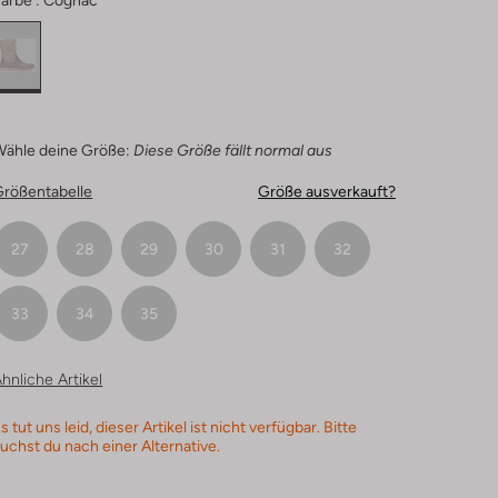
arbe :
Cognac
Wähle deine Größe:
Diese Größe fällt normal aus
Größentabelle
Größe ausverkauft?
27
28
29
30
31
32
33
34
35
hnliche Artikel
s tut uns leid, dieser Artikel ist nicht verfügbar. Bitte
uchst du nach einer Alternative.