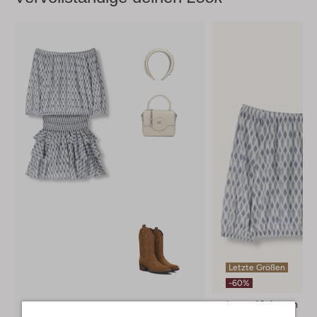
Letzte Größen
-60%
Looxs 10sixteen
Bluse