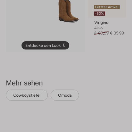
Letzter Artikel
-60%
Vingino
Jack
€ 89,99
€ 35,99
Entdecke den Look
Mehr sehen
Cowboystiefel
Omoda