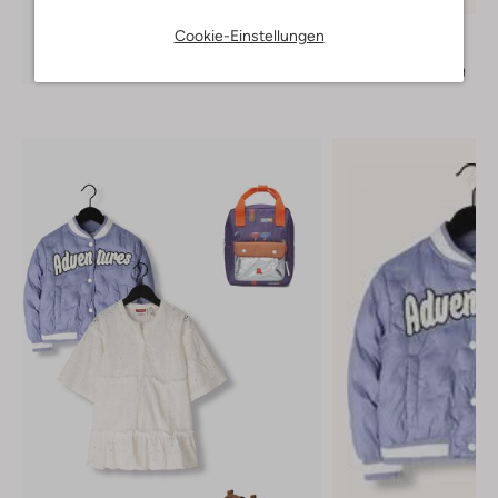
Vingino
Cookie-Einstellungen
Jeansjacke
Entdecke den Look
€ 79,99
€ 39,99