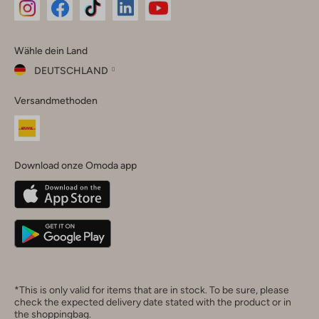
Omoda
Omoda
Omoda
Omoda
Omoda
Wähle dein Land
Instagram
Facebook
TikTok
LinkedIn
YouTube
DEUTSCHLAND
Wähle
Versandmethoden
dein
Schließ
Land
Nederland
België
(Nederlands)
Download onze Omoda app
Belgique
(Français)
Deutschland
*This is only valid for items that are in stock. To be sure, please
check the expected delivery date stated with the product or in
the shoppingbag.