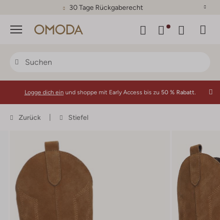
30 Tage Rückgaberecht
Menü
Logge dich ein
und shoppe mit Early Access bis zu
50 % Rabatt.
Zurück
Stiefel