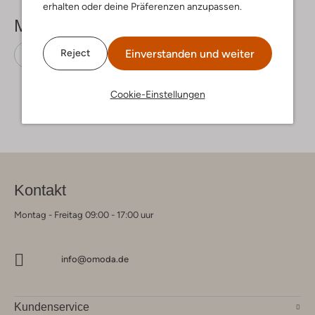
erhalten oder deine Präferenzen anzupassen.
Mehr sehen
Einverstanden und weiter
Reject
Gummistiefel
Bisgaard
Gummi
Cookie-Einstellungen
Kontakt
Montag - Freitag 09:00 - 17:00 uur
info@omoda.de
Kundenservice