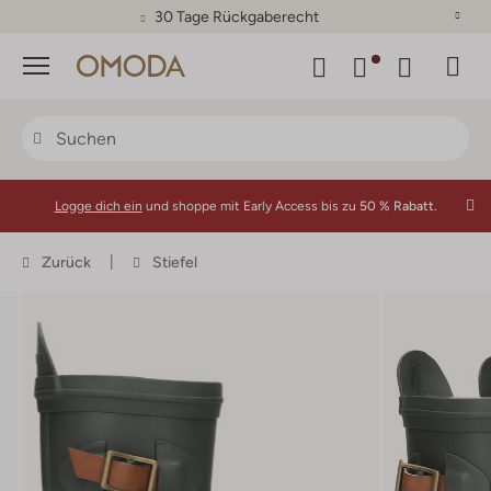
30 Tage Rückgaberecht
Menü
Logge dich ein
und shoppe mit Early Access bis zu
50 % Rabatt.
Zurück
Stiefel