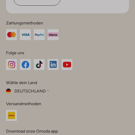
Zahlungsmethoden
Folge uns
Omoda
Omoda
Omoda
Omoda
Omoda
Wähle dein Land
Instagram
Facebook
TikTok
LinkedIn
YouTube
DEUTSCHLAND
Wähle
Versandmethoden
dein
Schließ
Land
Nederland
België
(Nederlands)
Download onze Omoda app