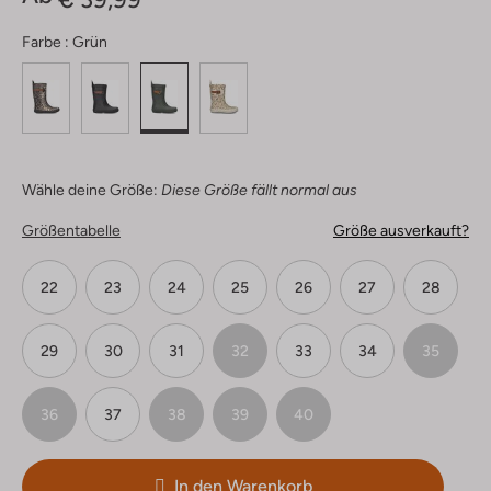
Farbe :
Grün
Wähle deine Größe:
Diese Größe fällt normal aus
Größentabelle
Größe ausverkauft?
22
23
24
25
26
27
28
29
30
31
32
33
34
35
36
37
38
39
40
In den Warenkorb