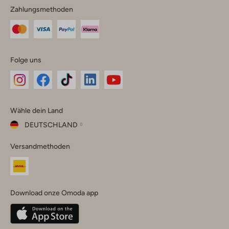
Zahlungsmethoden
Folge uns
Omoda
Omoda
Omoda
Omoda
Omoda
Wähle dein Land
Instagram
Facebook
TikTok
LinkedIn
YouTube
DEUTSCHLAND
Wähle
Versandmethoden
dein
Schließ
Land
Nederland
België
(Nederlands)
Download onze Omoda app
Belgique
(Français)
Deutschland