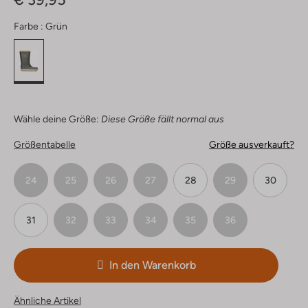
Farbe :
Grün
Wähle deine Größe:
Diese Größe fällt normal aus
Größentabelle
Größe ausverkauft?
24
25
26
27
28
29
30
31
32
33
34
35
36
In den Warenkorb
Ähnliche Artikel