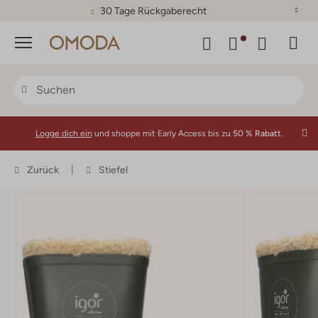
30 Tage Rückgaberecht
Menü
Logge dich ein
und shoppe mit Early Access bis zu
50 % Rabatt.
Zurück
Stiefel