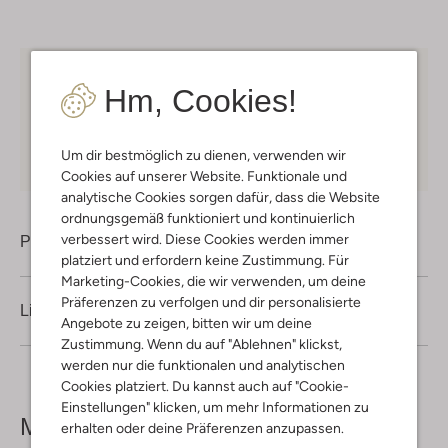
Kostenloser Versand
ab € 75 für Club-Omoda
Hm, Cookies!
Mitglieder in Deutschland
Kauf auf Rechnung
30 Tagen
Rückgaberecht
Um dir bestmöglich zu dienen, verwenden wir
Cookies auf unserer Website. Funktionale und
analytische Cookies sorgen dafür, dass die Website
ordnungsgemäß funktioniert und kontinuierlich
verbessert wird. Diese Cookies werden immer
Produktinformation
platziert und erfordern keine Zustimmung. Für
Marketing-Cookies, die wir verwenden, um deine
Präferenzen zu verfolgen und dir personalisierte
Lieferung & Rückgabe
Angebote zu zeigen, bitten wir um deine
Zustimmung. Wenn du auf "Ablehnen" klickst,
werden nur die funktionalen und analytischen
Cookies platziert. Du kannst auch auf "Cookie-
Einstellungen" klicken, um mehr Informationen zu
Mehr sehen
erhalten oder deine Präferenzen anzupassen.