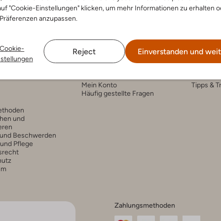
uf "Cookie-Einstellungen" klicken, um mehr Informationen zu erhalten o
 Präferenzen anzupassen.
Cookie-
Reject
Einverstanden und weit
nstellungen
nservice
Account
Fashi
Mein Konto
Tipps & T
Häufig gestellte Fragen
ethoden
hen und
eren
 und Beschwerden
 und Pflege
srecht
hutz
um
Zahlungsmethoden