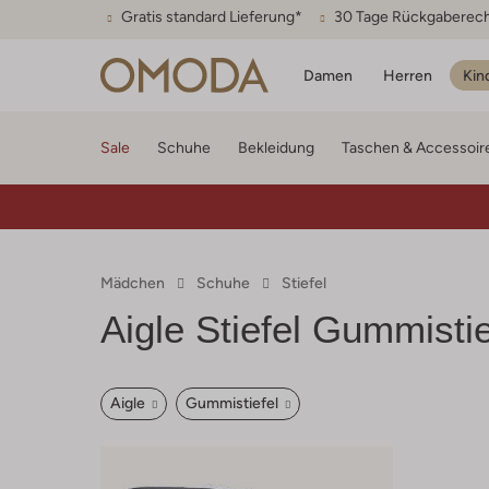
Gratis standard Lieferung*
30 Tage Rückgaberec
Damen
Herren
Kin
Sale
Schuhe
Bekleidung
Taschen & Accessoir
Mädchen
Schuhe
Stiefel
Aigle
Stiefel Gummisti
Aigle
Gummistiefel