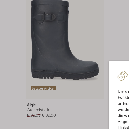
Letzter Artikel
Um dir
Funkti
ordnun
Aigle
werde
Gummistiefel
€ 39,99
€ 39,90
die wi
Angeb
klicks