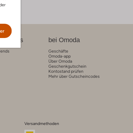
der
er
on News
bei Omoda
rends
Geschäfte
Omoda-app
Über Omoda
Geschenkgutschein
Kontostand prüfen
Mehr über Gutscheincodes
Versandmethoden