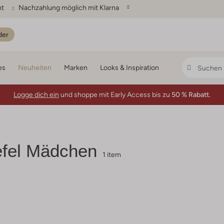
ht
Nachzahlung möglich mit Klarna
der
es
Neuheiten
Marken
Looks & Inspiration
Logge dich ein
und shoppe mit Early Access bis zu
50 % Rabatt.
efel Mädchen
1 item