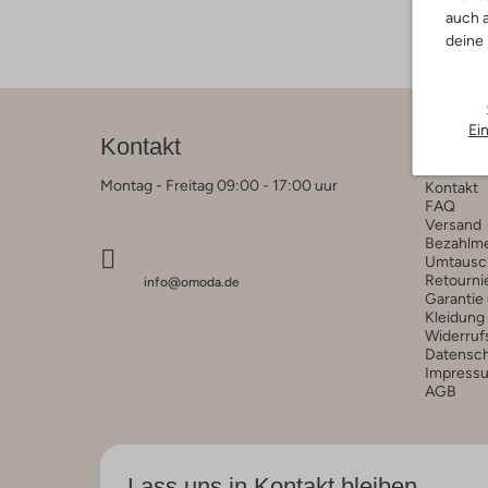
auch a
deine
Ei
Kontakt
Kunde
Montag - Freitag 09:00 - 17:00 uur
Kontakt
FAQ
Versand
Bezahlm
Umtausc
Retourni
info@omoda.de
Garantie
Kleidung
Widerruf
Datensc
Impress
AGB
Lass uns in Kontakt bleiben