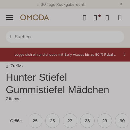
30 Tage Rückgaberecht
Menü
Logge dich ein
und shoppe mit Early Access bis zu
50 % Rabatt.
Zurück
Hunter
Stiefel
Gummistiefel Mädchen
7 items
Größe
23
24
25
26
27
28
29
30