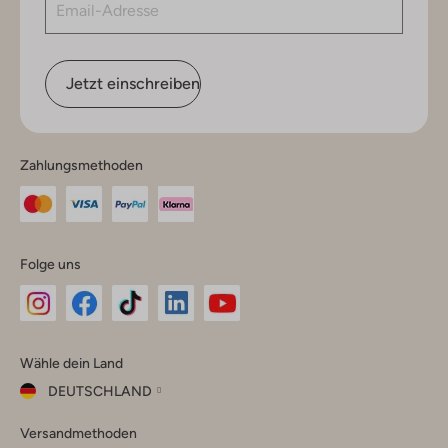
Jetzt einschreiben
Zahlungsmethoden
Folge uns
Omoda
Omoda
Omoda
Omoda
Omoda
Wähle dein Land
Instagram
Facebook
TikTok
LinkedIn
YouTube
DEUTSCHLAND
Wähle
Versandmethoden
dein
Schließ