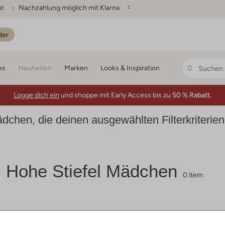
ht
Nachzahlung möglich mit Klarna
der
es
Neuheiten
Marken
Looks & Inspiration
Logge dich ein
und shoppe mit Early Access bis zu
50 % Rabatt.
Mädchen, die deinen ausgewählten Filterkriterie
l Hohe Stiefel Mädchen
0 item