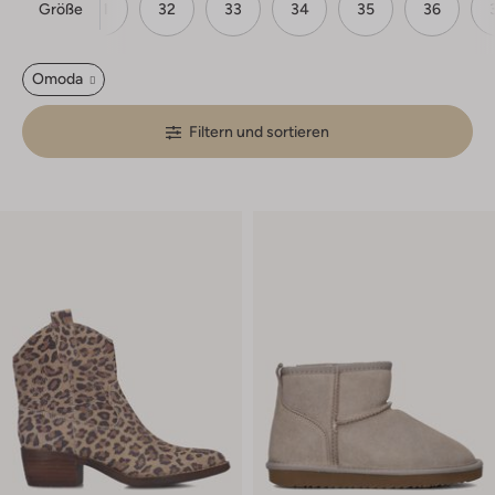
Größe
30
31
32
33
34
35
36
Omoda
Filtern und sortieren