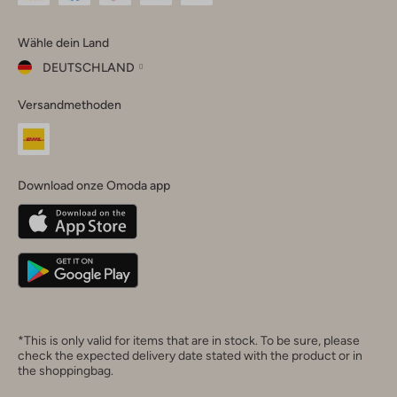
Omoda
Omoda
Omoda
Omoda
Omoda
Wähle dein Land
Instagram
Facebook
TikTok
LinkedIn
YouTube
DEUTSCHLAND
Wähle
Versandmethoden
dein
Schließ
Land
Nederland
België
(Nederlands)
Download onze Omoda app
Belgique
(Français)
Deutschland
*This is only valid for items that are in stock. To be sure, please
check the expected delivery date stated with the product or in
the shoppingbag.