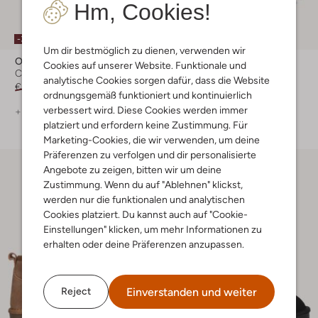
Hm, Cookies!
Letzter Artikel
-30%
-60%
Um dir bestmöglich zu dienen, verwenden wir
Omoda
Omoda
Cookies auf unserer Website. Funktionale und
Cowboystiefel
Cowboystiefel
analytische Cookies sorgen dafür, dass die Website
€ 99,99
€ 69,99
€ 89,99
€ 35,99
ordnungsgemäß funktioniert und kontinuierlich
verbessert wird. Diese Cookies werden immer
+ mehr farben
platziert und erfordern keine Zustimmung. Für
Marketing-Cookies, die wir verwenden, um deine
Präferenzen zu verfolgen und dir personalisierte
Angebote zu zeigen, bitten wir um deine
Zustimmung. Wenn du auf "Ablehnen" klickst,
werden nur die funktionalen und analytischen
Cookies platziert. Du kannst auch auf "Cookie-
Einstellungen" klicken, um mehr Informationen zu
erhalten oder deine Präferenzen anzupassen.
Einverstanden und weiter
Reject