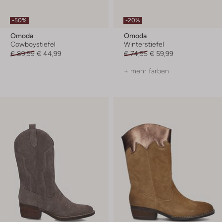
-50%
-20%
Omoda
Omoda
Cowboystiefel
Winterstiefel
€ 89,99
€ 44,99
€ 74,95
€ 59,99
+ mehr farben