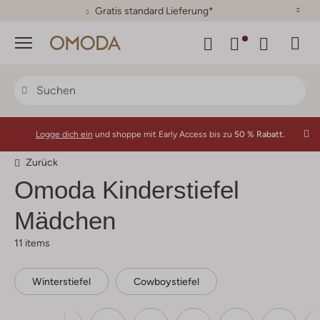
30 Tage Rückgaberecht
Menü
Logge dich ein
und shoppe mit Early Access bis zu
50 % Rabatt.
Zurück
Omoda Kinderstiefel
Mädchen
11 items
Winterstiefel
Cowboystiefel