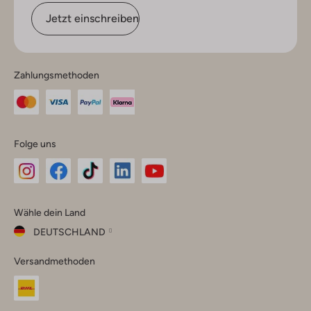
Jetzt einschreiben
Zahlungsmethoden
Folge uns
Omoda
Omoda
Omoda
Omoda
Omoda
Wähle dein Land
Instagram
Facebook
TikTok
LinkedIn
YouTube
DEUTSCHLAND
Wähle
Versandmethoden
dein
Schließ
Land
Nederland