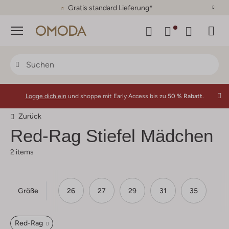
Gratis standard Lieferung*
Menü
Logge dich ein
und shoppe mit Early Access bis zu
50 % Rabatt.
Zurück
Red-Rag
Stiefel Mädchen
2 items
Größe
26
27
29
31
35
Red-Rag