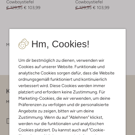
Cowboystiefel
Cowboystiefel
€ 129,95
€ 103,99
€ 129,95
€ 103,99
Hm, Cookies!
Mädchen
Schuhe
Stiefel
Um dir bestmöglich zu dienen, verwenden wir
Cookies auf unserer Website. Funktionale und
analytische Cookies sorgen dafür, dass die Website
ordnungsgemäß funktioniert und kontinuierlich
verbessert wird. Diese Cookies werden immer
Kontakt
platziert und erfordern keine Zustimmung. Für
Marketing-Cookies, die wir verwenden, um deine
Montag - Freitag 09:00 - 17:00 uur
Präferenzen zu verfolgen und dir personalisierte
Angebote zu zeigen, bitten wir um deine
Zustimmung. Wenn du auf "Ablehnen" klickst,
info@omoda.de
werden nur die funktionalen und analytischen
Cookies platziert. Du kannst auch auf "Cookie-