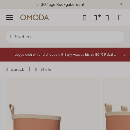
30 Tage Rückgaberecht
Menü
Logge dich ein
und shoppe mit Early Access bis zu
50 % Rabatt.
Zurück
Stiefel