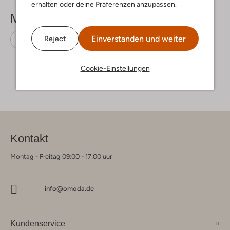
erhalten oder deine Präferenzen anzupassen.
Mehr sehen
Einverstanden und weiter
Reject
Gummistiefel
Liewood
Gummi
Cookie-Einstellungen
Kontakt
Montag - Freitag 09:00 - 17:00 uur
info@omoda.de
Kundenservice