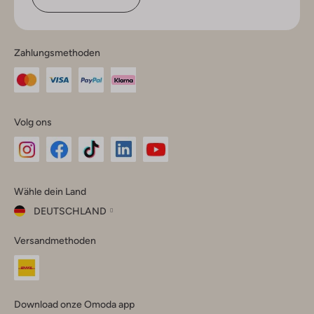
Zahlungsmethoden
Volg ons
Omoda
Omoda
Omoda
Omoda
Omoda
Wähle dein Land
Instagram
Facebook
TikTok
LinkedIn
YouTube
DEUTSCHLAND
Wähle
Versandmethoden
dein
Schließ
Land
Nederland
België
(Nederlands)
Download onze Omoda app