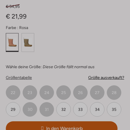
€ 54,95
€ 21,99
Farbe :
Rosa
Wähle deine Größe:
Diese Größe fällt normal aus
Größentabelle
Größe ausverkauft?
22
23
24
25
26
27
28
29
30
31
32
33
34
35
In den Warenkorb