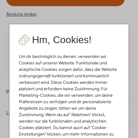
Ähnliche Artikel
Hm, Cookies!
Kostenloser Versand
ab € 75 für Club-Omoda
Mitglieder in Deutschland
Um dir bestmöglich zu dienen, verwenden wir
Kauf auf Rechnung
30 Tagen
Rückgaberecht
Cookies auf unserer Website. Funktionale und
analytische Cookies sorgen dafür, dass die Website
ordnungsgemäß funktioniert und kontinuierlich
verbessert wird. Diese Cookies werden immer
platziert und erfordern keine Zustimmung. Für
Produktinformation
Marketing-Cookies, die wir verwenden, um deine
Präferenzen zu verfolgen und dir personalisierte
Angebote zu zeigen, bitten wir um deine
Lieferung & Rückgabe
Zustimmung. Wenn du auf "Ablehnen" klickst,
werden nur die funktionalen und analytischen
Cookies platziert. Du kannst auch auf "Cookie-
Einstellungen" klicken, um mehr Informationen zu