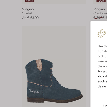
-20%
-20%
Vingino
Vingino
Stiefel
Cowboyst
Ab
€ 63,99
€ 79,95
Um dir
Funkti
ordnun
werde
die wi
Angeb
klicks
auch a
deine
Ei