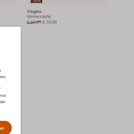
-20%
Vingino
Winterstiefel
€ 69,95
€ 55,99
s
ies,
"
nnst
der
er