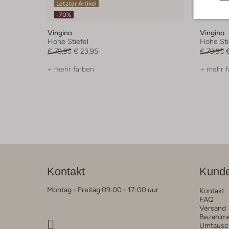
Letzter Artikel
Letzter
-70%
-70%
Vingino
Vingino
Hohe Stiefel
Hohe Sti
€ 79,95
€ 23,95
€ 79,95
+ mehr farben
+ mehr f
Kontakt
Kunde
Montag - Freitag 09:00 - 17:00 uur
Kontakt
FAQ
Versand
Bezahlm
Umtausc