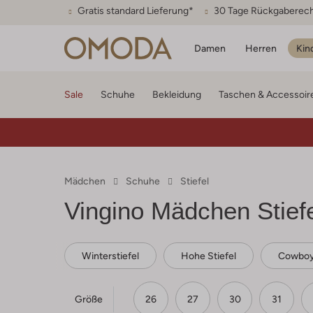
Gratis standard Lieferung*
30 Tage Rückgaberec
Damen
Herren
Kin
Sale
Schuhe
Bekleidung
Taschen & Accessoir
Mädchen
Schuhe
Stiefel
Vingino Mädchen Stief
Winterstiefel
Hohe Stiefel
Cowboys
Größe
26
27
30
31