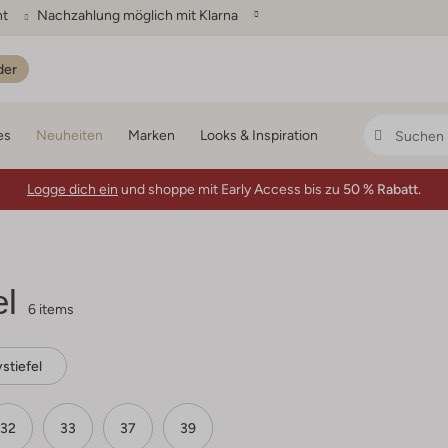
ht
Nachzahlung möglich mit Klarna
der
es
Neuheiten
Marken
Looks & Inspiration
Logge dich ein
und shoppe mit Early Access bis zu
50 % Rabatt.
el
6 items
tiefel
32
33
37
39