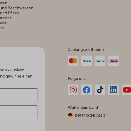
eren
 und Beschwerden
 und Pflege
srecht
hutz
um
Zahlungsmethoden
nd exklusiven
und gewinne einen
Folge uns
Omoda
Omoda
Omoda
Omoda
Om
Wähle dein Land
Instagram
Facebook
TikTok
LinkedI
Yo
DEUTSCHLAND
Wähle
dein