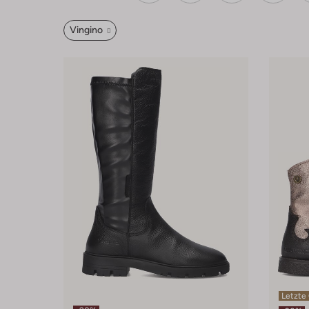
Vingino
Letzte