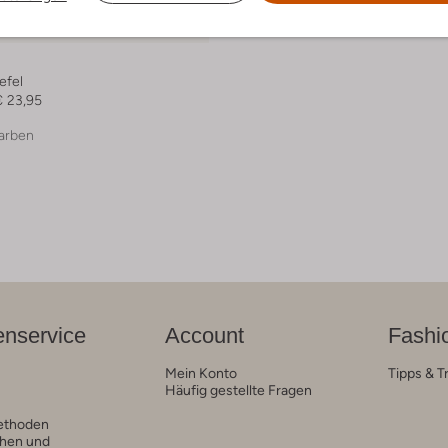
 Artikel
efel
€ 23,95
arben
nservice
Account
Fashi
Mein Konto
Tipps & T
Häufig gestellte Fragen
ethoden
hen und