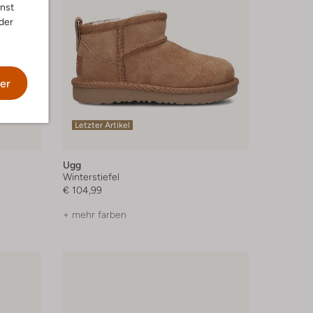
nnst
der
er
Letzter Artikel
Ugg
Winterstiefel
€ 104,99
+ mehr farben