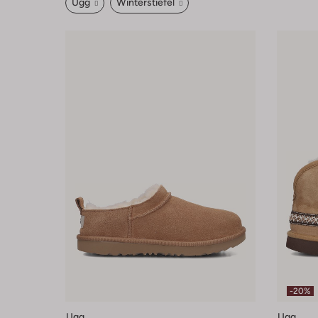
Ugg
Winterstiefel
-20%
Ugg
Ugg