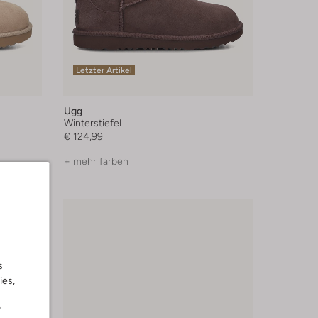
Letzter Artikel
Ugg
Winterstiefel
€ 124,99
+ mehr farben
s
ies,
"