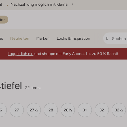
ht
Nachzahlung möglich mit Klarna
der
es
Neuheiten
Marken
Looks & Inspiration
Logge dich ein
und shoppe mit Early Access bis zu
50 % Rabatt.
iefel
22 items
6
27
27½
28
28½
31
32
32½