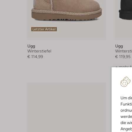
Letzter Artikel
Ugg
Ugg
Winterstiefel
Wintersti
€ 114,99
€ 119,95
+ mehr f
Um dir
Funkti
ordnun
werde
die wi
Angeb