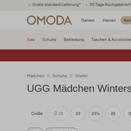
Gratis standard Lieferung*
30 Tage Rückgaberec
Damen
Herren
Kin
Sale
Schuhe
Bekleidung
Taschen & Accessoir
Mädchen
Schuhe
Stiefel
UGG Mädchen Winterst
Größe
16
22
23
23½
25
2