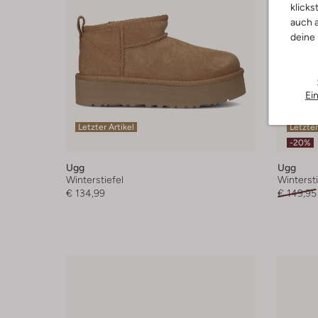
klicks
auch a
deine
Ei
Letzter Artikel
Letzter
-20%
Ugg
Ugg
Winterstiefel
Wintersti
€ 134,99
€ 149,95