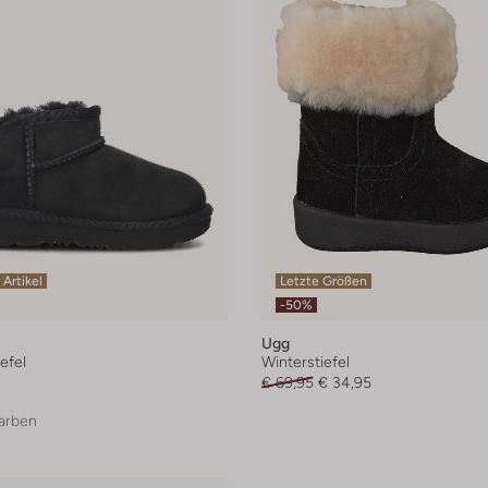
 Artikel
Letzte Größen
-50%
Ugg
efel
Winterstiefel
€ 69,95
€ 34,95
arben