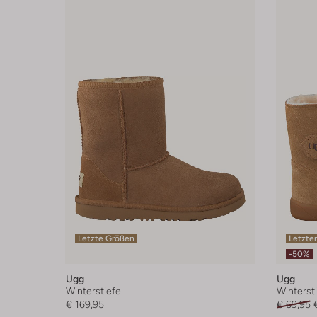
Letzte Größen
Letzter
-50%
Ugg
Ugg
Winterstiefel
Wintersti
€ 169,95
€ 69,95