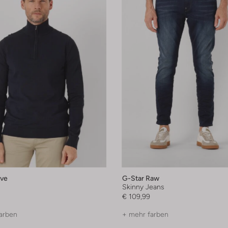
eve
G-Star Raw
Skinny Jeans
€ 109,99
arben
+ mehr farben