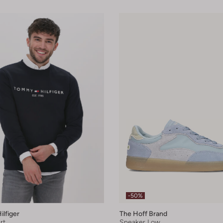
-50%
lfiger
The Hoff Brand
rt
Sneaker Low