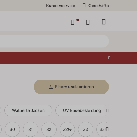
Kundenservice
Geschäfte
Filtern und sortieren
Wattierte Jacken
UV Badebekleidung
Unterwä
30
31
32
32½
33
33½
34