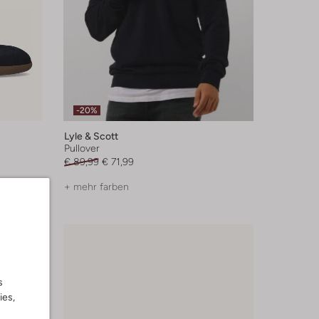
-20%
Lyle & Scott
Pullover
€ 89,99
€ 71,99
+ mehr farben
s
ies,