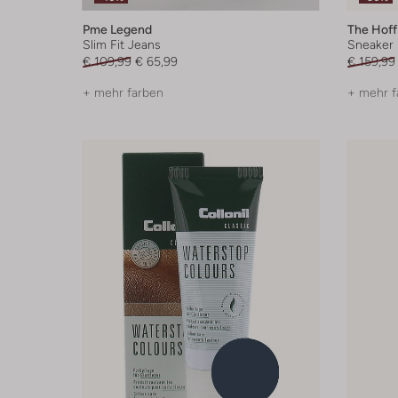
Pme Legend
The Hoff
Slim Fit Jeans
Sneaker
€ 109,99
€ 65,99
€ 159,99
+ mehr farben
+ mehr f