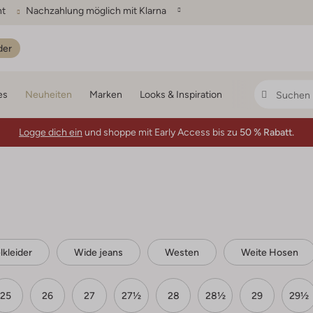
ht
Nachzahlung möglich mit Klarna
der
es
Neuheiten
Marken
Looks & Inspiration
Logge dich ein
und shoppe mit Early Access bis zu
50 % Rabatt.
lkleider
Wide jeans
Westen
Weite Hosen
25
26
27
27½
28
28½
29
29½