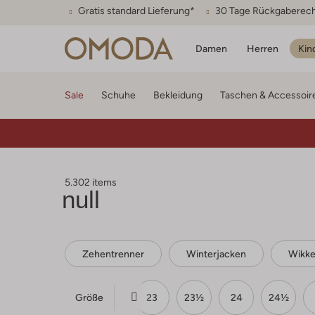
Gratis standard Lieferung*
30 Tage Rückgaberec
Damen
Herren
Kin
Sale
Schuhe
Bekleidung
Taschen & Accessoir
5.302 items
null
Zehentrenner
Winterjacken
Wikke
Größe
21
22
22½
23
23½
24
24½