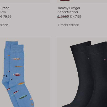
 Brand
Tommy Hilfiger
 Low
Zehentrenner
€ 79,99
€ 59,99
€ 47,99
arben
+ mehr farben