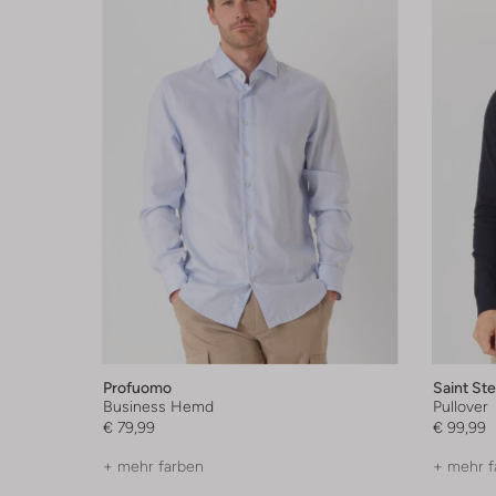
Profuomo
Saint St
Business Hemd
Pullover
€ 79,99
€ 99,99
+ mehr farben
+ mehr f