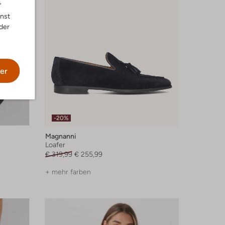
"
nnst
der
er
-20%
Magnanni
Loafer
€ 319,99
€ 255,99
+ mehr farben