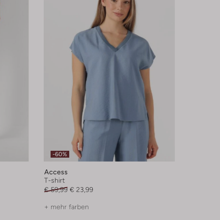
-60%
Access
T-shirt
€ 59,99
€ 23,99
+ mehr farben