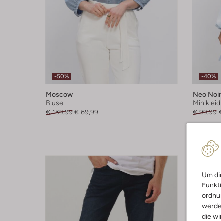
-50%
-40%
Moscow
Neo Noir
Bluse
Minikleid
€ 139,99
€ 69,99
€ 99,99
Um dir
Funkti
ordnun
werde
die wi