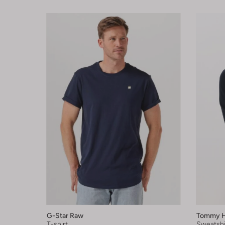
G-Star Raw
Tommy Hi
T-shirt
Sweatshi