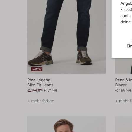
Angeb
klicks
auch a
deine
Ei
-40%
Pme Legend
Penn & I
Slim Fit Jeans
Blazer
€ 119,99
€ 71,99
€ 169,99
+ mehr farben
+ mehr f