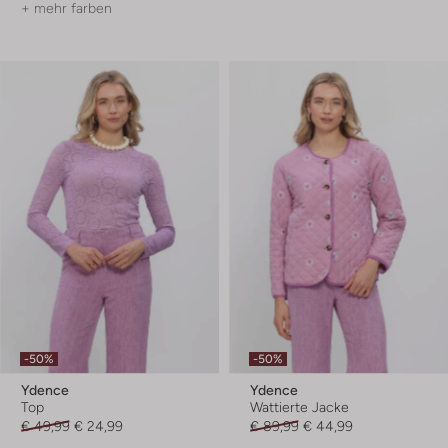
+ mehr farben
-50%
-50%
Ydence
Ydence
Top
Wattierte Jacke
€ 49,99
€ 24,99
€ 89,99
€ 44,99