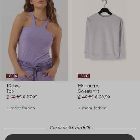
-60%
-50%
10days
Mr. Loutre
Top
Sweatshirt
€ 69,95
€ 27,99
€ 48,99
€ 23,99
+ mehr farben
+ mehr farben
Gesehen 36 von 575