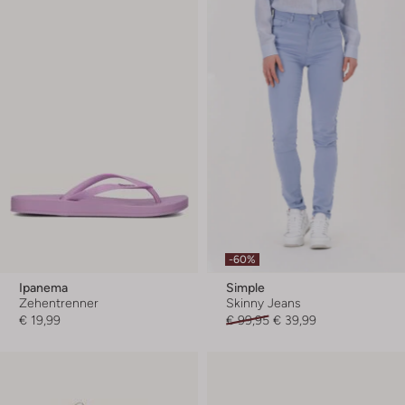
-60%
Ipanema
Simple
Zehentrenner
Skinny Jeans
€ 19,99
€ 99,95
€ 39,99