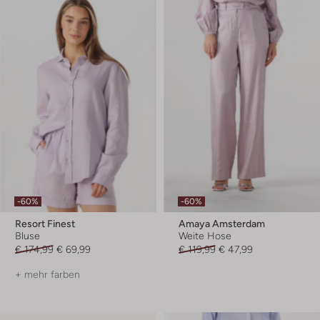
-60%
-60%
Resort Finest
Amaya Amsterdam
Bluse
Weite Hose
€ 174,99
€ 69,99
€ 119,99
€ 47,99
+ mehr farben