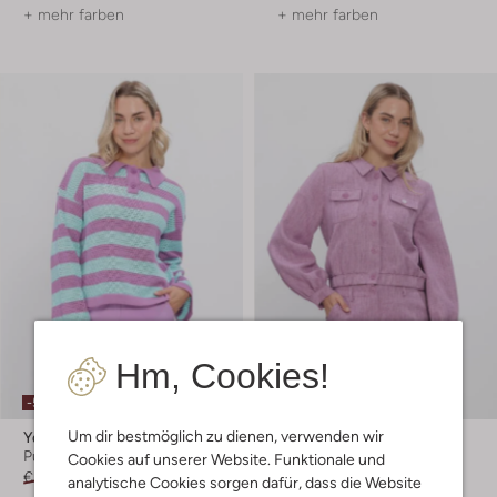
+ mehr farben
+ mehr farben
Hm, Cookies!
-50%
-40%
Um dir bestmöglich zu dienen, verwenden wir
Ydence
Ydence
Pullover
Jack
Cookies auf unserer Website. Funktionale und
€ 59,99
€ 29,99
€ 79,99
€ 47,99
analytische Cookies sorgen dafür, dass die Website