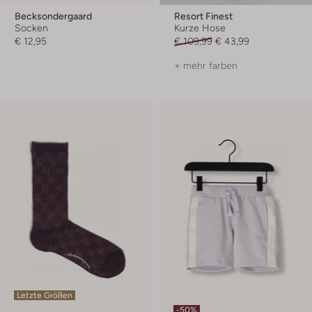
Becksondergaard
Resort Finest
Socken
Kurze Hose
€ 12,95
€ 109,99
€ 43,99
+ mehr farben
Letzte Größen
-50%