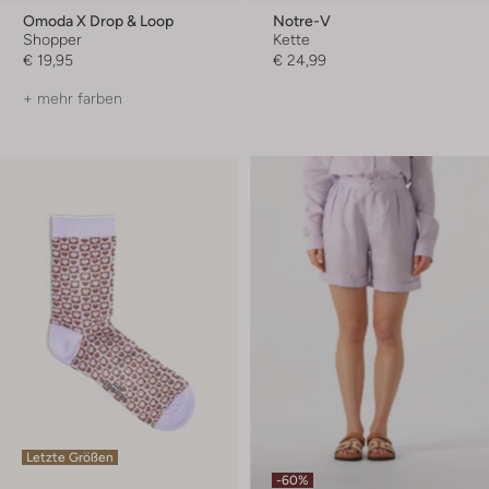
Omoda X Drop & Loop
Notre-V
Shopper
Kette
€ 19,95
€ 24,99
+ mehr farben
Letzte Größen
-60%