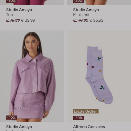
-50%
-20%
Studio Amaya
Studio Amaya
Top
Minikleid
€ 79,99
€ 39,99
€ 119,99
€ 95,99
Letzte Größen
-40%
-50%
Studio Amaya
Alfredo Gonzales