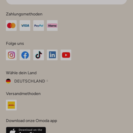
Zahlungsmethoden
Folge uns
Omoda
Omoda
Omoda
Omoda
Omoda
Wähle dein Land
Instagram
Facebook
TikTok
LinkedIn
YouTube
DEUTSCHLAND
Wähle
Versandmethoden
dein
Schließ
Land
Nederland
België
(Nederlands)
Download onze Omoda app
Belgique
(Français)