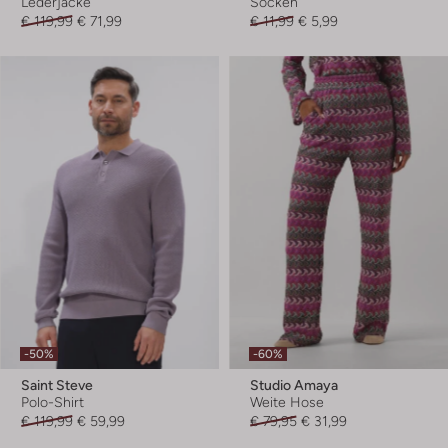
Lederjacke
Socken
€ 119,99
€ 71,99
€ 11,99
€ 5,99
-50%
-60%
Saint Steve
Studio Amaya
Polo-Shirt
Weite Hose
€ 119,99
€ 59,99
€ 79,95
€ 31,99