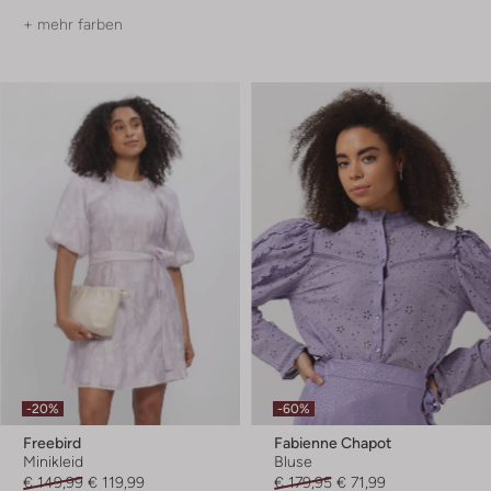
+ mehr farben
-20%
-60%
Freebird
Fabienne Chapot
Minikleid
Bluse
€ 149,99
€ 119,99
€ 179,95
€ 71,99