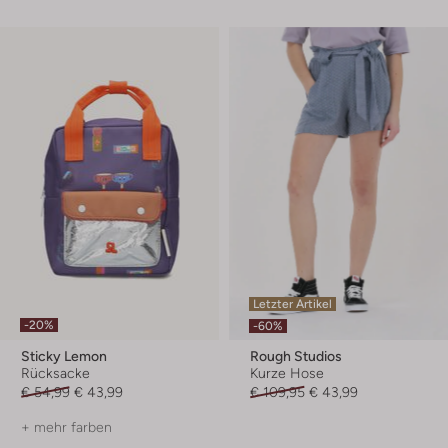
Letzter Artikel
-20%
-60%
Sticky Lemon
Rough Studios
Rücksacke
Kurze Hose
€ 54,99
€ 43,99
€ 109,95
€ 43,99
+ mehr farben