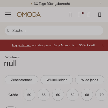
30 Tage Rückgaberecht
Menü
Logge dich ein
und shoppe mit Early Access bis zu
50 % Rabatt.
575 items
null
Zehentrenner
Wikkelkleider
Wide jeans
Größe
44
46
50
56
60
62
68
70