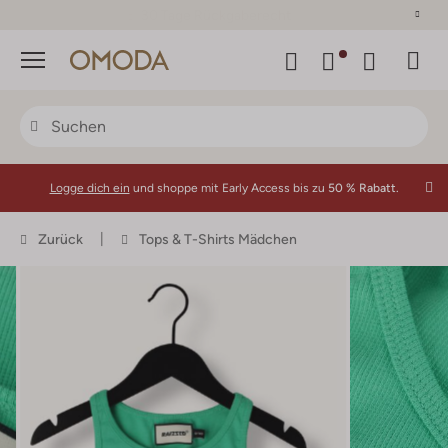
30 Tage Rückgaberecht
Menü
Logge dich ein
und shoppe mit Early Access bis zu
50 % Rabatt.
Zurück
Tops & T-Shirts Mädchen