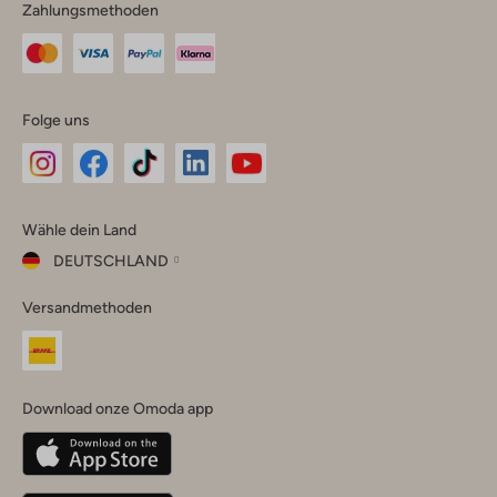
Zahlungsmethoden
Folge uns
Omoda
Omoda
Omoda
Omoda
Omoda
Wähle dein Land
Instagram
Facebook
TikTok
LinkedIn
YouTube
DEUTSCHLAND
Wähle
Versandmethoden
dein
Schließ
Land
Nederland
België
(Nederlands)
Download onze Omoda app
Belgique
(Français)
Deutschland