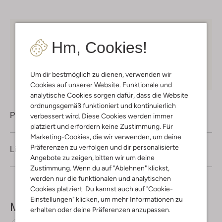
Kostenloser Versand
ab € 75 für Club-Omoda
Hm, Cookies!
Mitglieder in Deutschland
Kauf auf Rechnung
30 Tagen
Rückgaberecht
Um dir bestmöglich zu dienen, verwenden wir
Cookies auf unserer Website. Funktionale und
analytische Cookies sorgen dafür, dass die Website
ordnungsgemäß funktioniert und kontinuierlich
Produktinformation
verbessert wird. Diese Cookies werden immer
platziert und erfordern keine Zustimmung. Für
Marketing-Cookies, die wir verwenden, um deine
Präferenzen zu verfolgen und dir personalisierte
Lieferung & Rückgabe
Angebote zu zeigen, bitten wir um deine
Zustimmung. Wenn du auf "Ablehnen" klickst,
werden nur die funktionalen und analytischen
Cookies platziert. Du kannst auch auf "Cookie-
Einstellungen" klicken, um mehr Informationen zu
Mehr sehen
erhalten oder deine Präferenzen anzupassen.