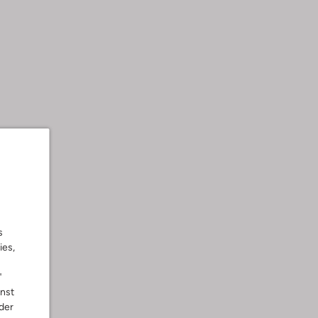
wäsche
s
ies,
"
nnst
der