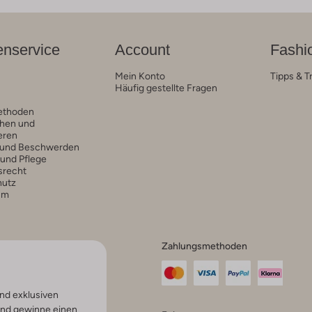
nservice
Account
Fashi
Mein Konto
Tipps & T
Häufig gestellte Fragen
ethoden
hen und
eren
 und Beschwerden
 und Pflege
srecht
hutz
um
Zahlungsmethoden
nd exklusiven
und gewinne einen