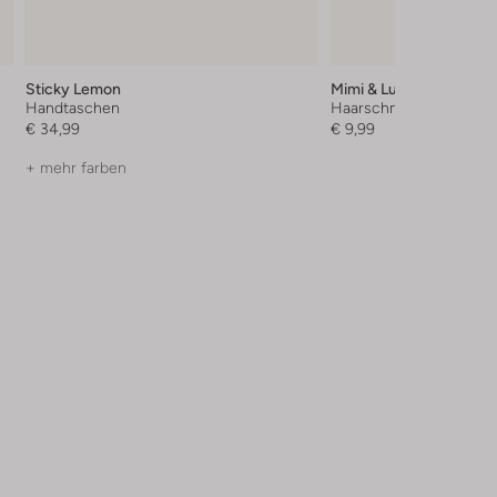
Sticky Lemon
Mimi & Lula
Handtaschen
Haarschmuck
€ 34,99
€ 9,99
+ mehr farben