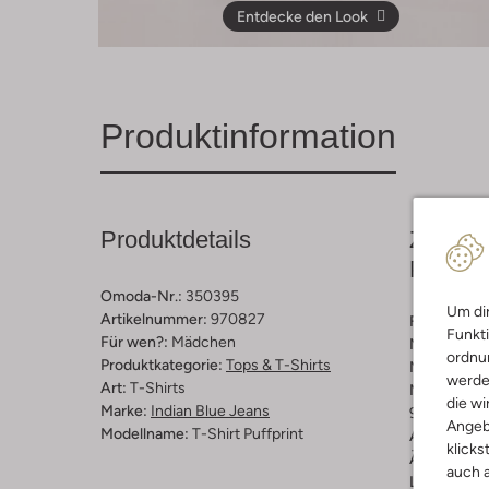
Entdecke den Look
Produktinformation
Produktdetails
Zusamm
Passfo
Omoda-Nr.:
350395
Um dir
Artikelnummer:
970827
Farbe :
Rot
Funkti
Für wen?:
Mädchen
Muster:
Be
ordnun
Produktkategorie:
Tops & T-Shirts
Material:
Ba
werde
Art:
T-Shirts
Materiaalp
die wi
Marke:
Indian Blue Jeans
95 % Katoen
Angeb
Modellname:
T-Shirt Puffprint
Ausschnitt:
klicks
Ärmellänge
auch a
Länge:
Kur