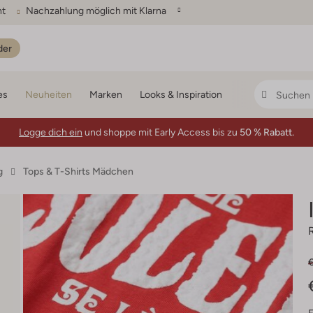
ht
Nachzahlung möglich mit Klarna
der
es
Neuheiten
Marken
Looks & Inspiration
Logge dich ein
und shoppe mit Early Access bis zu
50 % Rabatt.
g
Tops & T-Shirts Mädchen