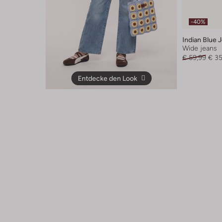
-40%
Indian Blue 
Wide jeans
€ 59,99
€ 35
Entdecke den Look