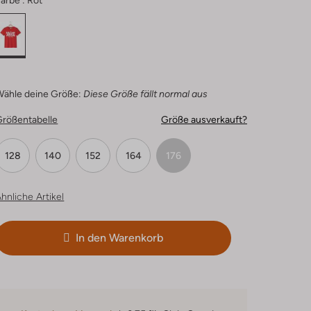
arbe :
Rot
Wähle deine Größe:
Diese Größe fällt normal aus
Größentabelle
Größe ausverkauft?
128
140
152
164
176
hnliche Artikel
In den Warenkorb