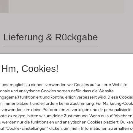
Lieferung & Rückgabe
ensetzung &
Waschanleitung
Hm, Cookies!
rm
bei 30 Grad normal Schon
 bestmöglich zu dienen, verwenden wir Cookies auf unserer Website.
Max. 110 °C
onale und analytische Cookies sorgen dafür, dass die Website
druckt
gsgemäß funktioniert und kontinuierlich verbessert wird. Diese Cookie
Nicht in den Trockner
umwolle
n immer platziert und erfordern keine Zustimmung. Für Marketing-Cook
ercentages:
Nicht chemisch Reinigen
r verwenden, um deine Präferenzen zu verfolgen und dir personalisierte
, 5 % Elastaan
Nicht Bleichen
ote zu zeigen, bitten wir um deine Zustimmung. Wenn du auf "Ablehnen
Rund
t, werden nur die funktionalen und analytischen Cookies platziert. Du ka
:
Kurzer Ärmel
uf "Cookie-Einstellungen" klicken, um mehr Informationen zu erhalten o
z