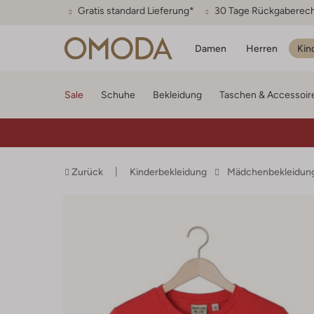
Gratis standard Lieferung*
30 Tage Rückgaberec
Damen
Herren
Kin
Sale
Schuhe
Bekleidung
Taschen & Accessoir
Zurück
Kinderbekleidung
Mädchenbekleidun