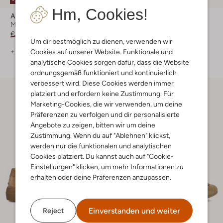
-30%
-30%
Hm, Cookies!
Ayana
Ayana
Mokassins
Mokassins
€ 139,99
€ 97,99
€ 139,99
€ 97,99
Um dir bestmöglich zu dienen, verwenden wir
+ mehr farben
+ mehr farben
Cookies auf unserer Website. Funktionale und
analytische Cookies sorgen dafür, dass die Website
ordnungsgemäß funktioniert und kontinuierlich
verbessert wird. Diese Cookies werden immer
platziert und erfordern keine Zustimmung. Für
Marketing-Cookies, die wir verwenden, um deine
Präferenzen zu verfolgen und dir personalisierte
Angebote zu zeigen, bitten wir um deine
Zustimmung. Wenn du auf "Ablehnen" klickst,
werden nur die funktionalen und analytischen
Cookies platziert. Du kannst auch auf "Cookie-
Einstellungen" klicken, um mehr Informationen zu
erhalten oder deine Präferenzen anzupassen.
Einverstanden und weiter
Reject