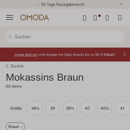
30 Tage Rückgaberecht
Menü
Logge dich ein
und shoppe mit Early Access bis zu
50 % Rabatt.
Zurück
Mokassins Braun
60 items
Größe
7½
38
38½
39
39½
40
40½
41
Braun