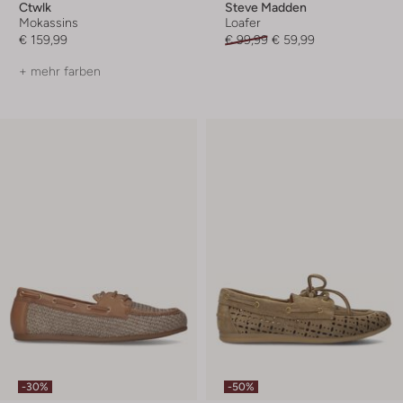
Ctwlk
Steve Madden
Mokassins
Loafer
€ 159,99
€ 99,99
€ 59,99
+ mehr farben
-30%
-50%