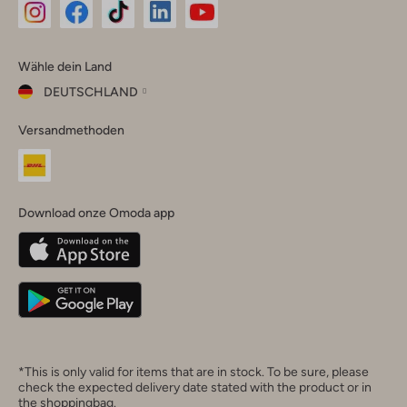
Omoda
Omoda
Omoda
Omoda
Omoda
Wähle dein Land
Instagram
Facebook
TikTok
LinkedIn
YouTube
DEUTSCHLAND
Wähle
Versandmethoden
dein
Schließ
Land
Nederland
België
(Nederlands)
Download onze Omoda app
Belgique
(Français)
Deutschland
*This is only valid for items that are in stock. To be sure, please
check the expected delivery date stated with the product or in
the shoppingbag.