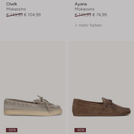
Ctwlk
Ayana
Mokassins
Mokassins
€ 149,99
€ 104,99
€ 149,99
€ 74,99
+ mehr farben
-50%
-30%