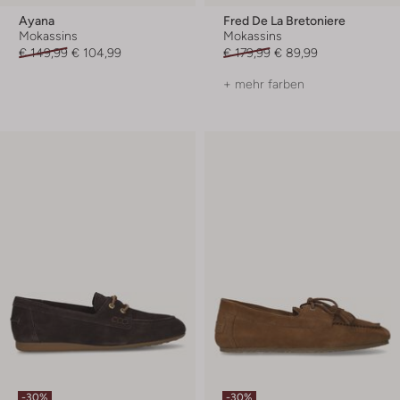
Ayana
Fred De La Bretoniere
Mokassins
Mokassins
€ 149,99
€ 104,99
€ 179,99
€ 89,99
+ mehr farben
-30%
-30%