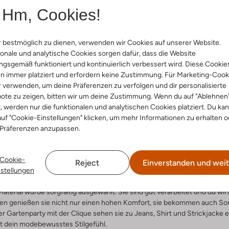
enner
Zehentrenner
Hm, Cookies!
€ 30,99
€ 49,99
€ 39,99
+ mehr farben
 bestmöglich zu dienen, verwenden wir Cookies auf unserer Website.
onale und analytische Cookies sorgen dafür, dass die Website
gsgemäß funktioniert und kontinuierlich verbessert wird. Diese Cookie
n immer platziert und erfordern keine Zustimmung. Für Marketing-Cook
ler legt großen Wert auf einen sehr guten Tragekomfort und optimale L
r verwenden, um deine Präferenzen zu verfolgen und dir personalisierte
hältst.
ote zu zeigen, bitten wir um deine Zustimmung. Wenn du auf "Ablehnen
t, werden nur die funktionalen und analytischen Cookies platziert. Du ka
fühl-Erlebnis für deine Füße
uf "Cookie-Einstellungen" klicken, um mehr Informationen zu erhalten o
 Präferenzen anzupassen.
ebst, dich bequem, aber topmodisch zu kleiden. Zum lässig-legeren Look
enner ganz einfach im hippen Onlineshop von Omoda. Sie sind auf aktue
Cookie-
s perfekt passende Modell zu finden. Da nicht immer jedes Paar zu all de
Reject
Einverstanden und weit
nstellungen
reit zu halten. Mode soll ja nicht langweilig sein, sondern Abwechslu
n schön und setzen deine Füße ins rechte Licht. Sie unterstreichen un
 Material wurde sorgfältig ausgewählt. Sie sind gut verarbeitet und du w
en genießen sie nicht nur einen hohen Komfort, sie bekommen auch Son
er Gartenparty mit der Clique sehen sie zu Jeans, Shirt und Strickjacke 
it dein modebewusstes Stilgefühl.