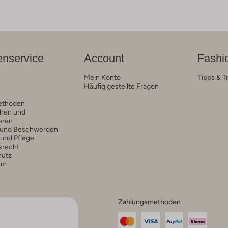
nservice
Account
Fashi
Mein Konto
Tipps & T
Häufig gestellte Fragen
ethoden
hen und
eren
 und Beschwerden
 und Pflege
srecht
hutz
um
Zahlungsmethoden