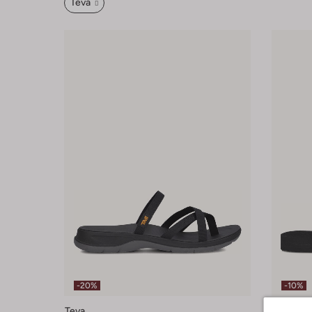
Teva
-20%
-10%
Teva
Teva