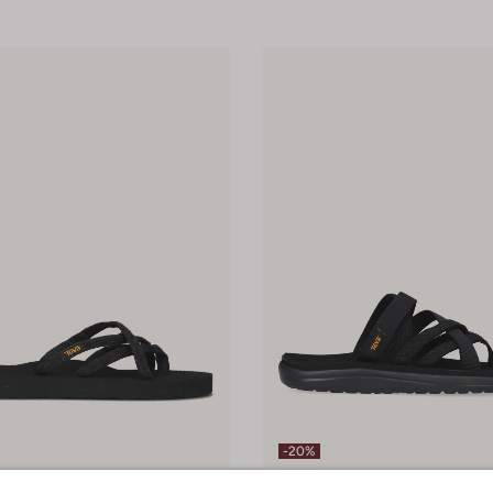
-20%
Teva