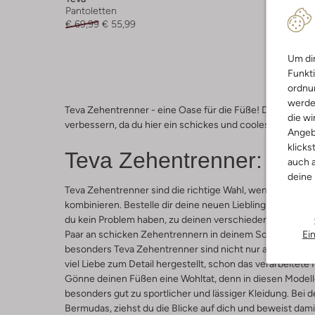
Pantoletten
Zehentr
€ 69,99
€ 55,99
€ 34,99
Um dir
Funkti
ordnun
werde
Teva Zehentrenner - eine Oase für die Füße! Der Herstel
die wi
verbessern, da du hier ein schickes und cooles Produkt er
Angeb
klicks
Teva Zehentrenner: Wohl
auch a
deine
Teva Zehentrenner sind die richtige Wahl, wenn du es li
kombinieren. Bestelle dir deine neuen Lieblings-Zehentr
du kein Problem haben, zu deinen verschiedenen Outfits da
Ei
Paar an schicken Zehentrennern in deinem Schuhschrak be
besonders Teva Zehentrenner sind nicht nur ausgesproche
viel Liebe zum Detail hergestellt, schon das verarbeitete
Gönne deinen Füßen eine Wohltat, denn in diesen Modell
besonders gut zu sportlicher und lässiger Kleidung. Bei d
Bermudas, ziehst du die Blicke auf dich und beweist dam