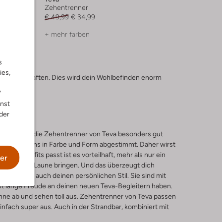
Zehentrenner
€ 49,99
€ 34,99
+ mehr farben
s
ies,
aufeigenschaften. Dies wird dein Wohlbefinden enorm
"
nnst
der
 lassen sich die Zehentrenner von Teva besonders gut
lle Modetrens in Farbe und Form abgestimmt. Daher wirst
inen Outfits passt ist es vorteilhaft, mehr als nur ein
er
ng und gute Laune bringen. Und das überzeugt dich
d betonen auch deinen persönlichen Stil. Sie sind mit
irst lange Freude an deinen neuen Teva-Begleitern haben.
ne ab und sehen toll aus. Zehentrenner von Teva passen
einfach super aus. Auch in der Strandbar, kombiniert mit