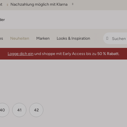
ht
Nachzahlung möglich mit Klarna
der
es
Neuheiten
Marken
Looks & Inspiration
Logge dich ein
und shoppe mit Early Access bis zu
50 % Rabatt.
40
41
42