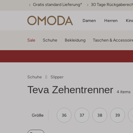
Gratis standard Lieferung*
30 Tage Rückgaberec
Damen
Herren
Kin
Sale
Schuhe
Bekleidung
Taschen & Accessoir
Schuhe
Slipper
Teva Zehentrenner
4 items
Größe
36
37
38
39