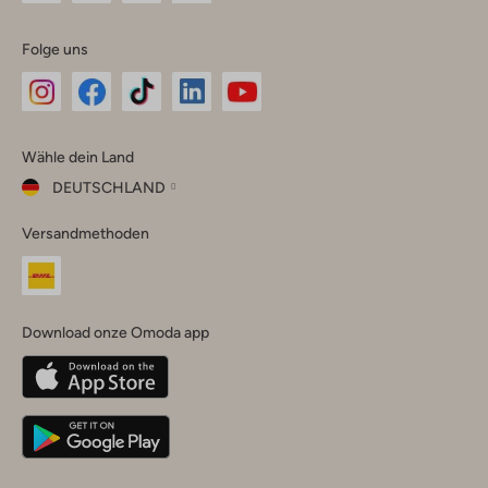
Folge uns
Omoda
Omoda
Omoda
Omoda
Omoda
Wähle dein Land
Instagram
Facebook
TikTok
LinkedIn
YouTube
DEUTSCHLAND
Wähle
Versandmethoden
dein
Schließ
Land
Nederland
België
(Nederlands)
Download onze Omoda app
Belgique
(Français)
Deutschland