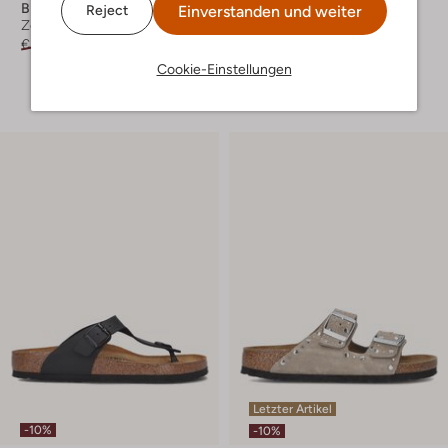
Birkenstock
Birkenstock
Einverstanden und weiter
Reject
Zehentrenner
Zehentrenner
€ 69,99
€ 62,99
€ 99,99
€ 89,99
Cookie-Einstellungen
+ mehr farben
Letzter Artikel
-10%
-10%