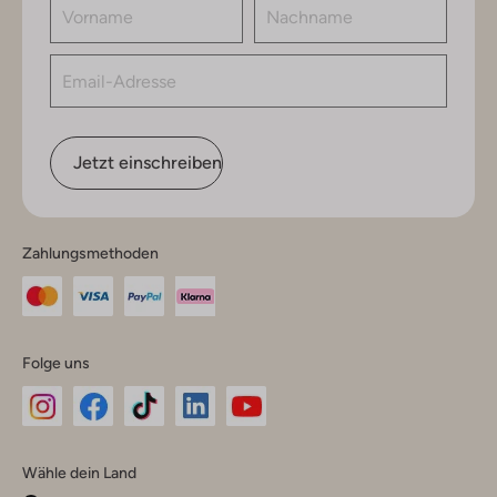
Jetzt einschreiben
Zahlungsmethoden
Folge uns
Omoda
Omoda
Omoda
Omoda
Omoda
Wähle dein Land
Instagram
Facebook
TikTok
LinkedIn
YouTube