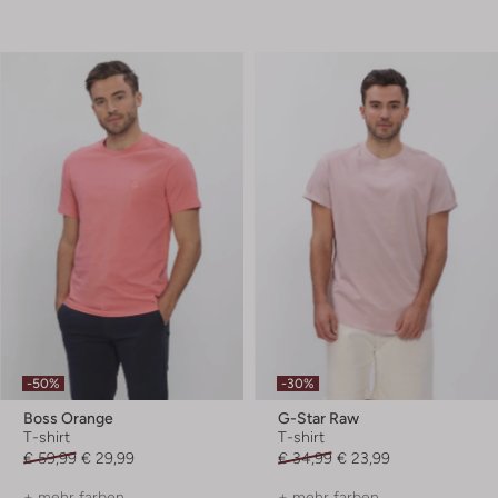
-50%
-30%
Boss Orange
G-Star Raw
T-shirt
T-shirt
€ 59,99
€ 29,99
€ 34,99
€ 23,99
+ mehr farben
+ mehr farben