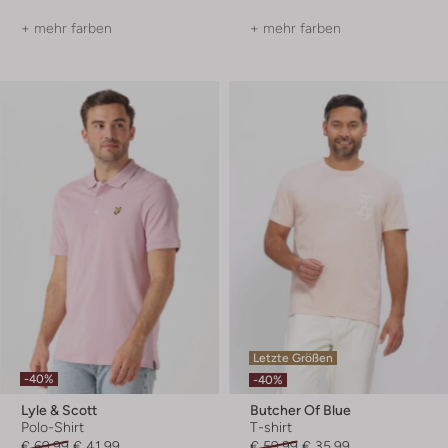
+ mehr farben
+ mehr farben
Letzte Größen
-40%
-40%
Lyle & Scott
Butcher Of Blue
Polo-Shirt
T-shirt
€ 69,99
€ 41,99
€ 59,99
€ 35,99