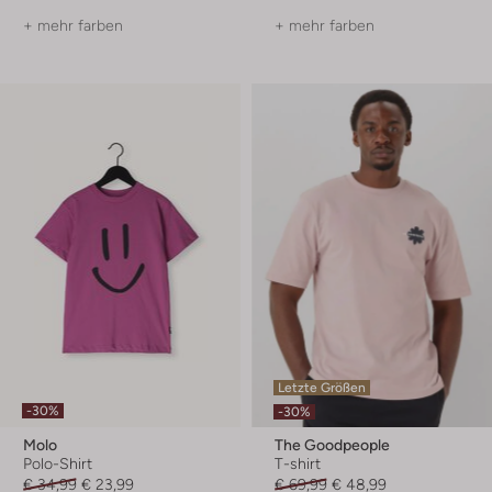
+ mehr farben
+ mehr farben
Letzte Größen
-30%
-30%
Molo
The Goodpeople
Polo-Shirt
T-shirt
€ 34,99
€ 23,99
€ 69,99
€ 48,99