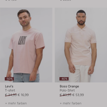
-50%
-40%
Levi's
Boss Orange
T-shirt
Polo-Shirt
€ 34,99
€ 16,99
€ 89,99
€ 53,99
+ mehr farben
+ mehr farben