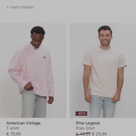
+ mehr farben
-40%
American Vintage
Pme Legend
T-shirt
Polo-Shirt
€ 79,99
€ 49,99
€ 29,99