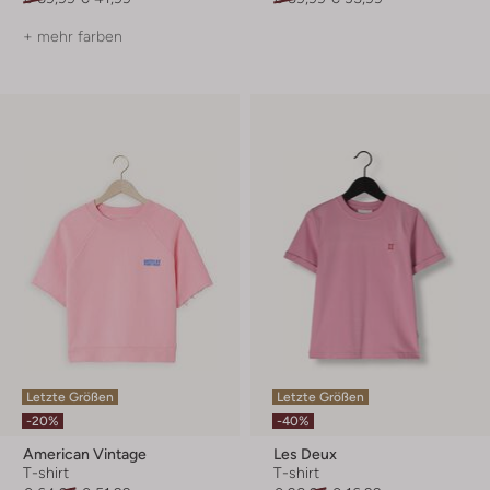
+ mehr farben
Letzte Größen
Letzte Größen
-20%
-40%
American Vintage
Les Deux
T-shirt
T-shirt