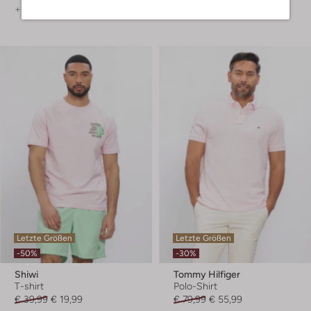
+ mehr farben
+ mehr farben
Letzte Größen
Letzte Größen
-50%
-30%
Shiwi
Tommy Hilfiger
T-shirt
Polo-Shirt
€ 39,99
€ 19,99
€ 79,99
€ 55,99