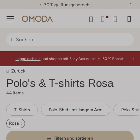
30 Tage Rückgaberecht
Menü
Logge dich ein
und shoppe mit Early Access bis zu
50 % Rabatt.
Zurück
Polo's & T-shirts Rosa
44 items
T-Shirts
Polo-Shirts mit langem Arm
Polo-Shir
Rosa
Filtern und sortieren