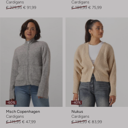
Cardigans
Cardigans
€ 229,95
€ 91,99
€ 189,99
€ 75,99
-60%
-40%
Msch Copenhagen
Nukus
Cardigans
Cardigans
€ 119,95
€ 47,99
€ 139,99
€ 83,99