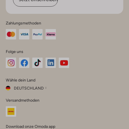
Zahlungsmethoden
Folge uns
Omoda
Omoda
Omoda
Omoda
Omoda
Wähle dein Land
Instagram
Facebook
TikTok
LinkedIn
YouTube
DEUTSCHLAND
Wähle
Versandmethoden
dein
Schließ
Land
Nederland
België
(Nederlands)
Download onze Omoda app