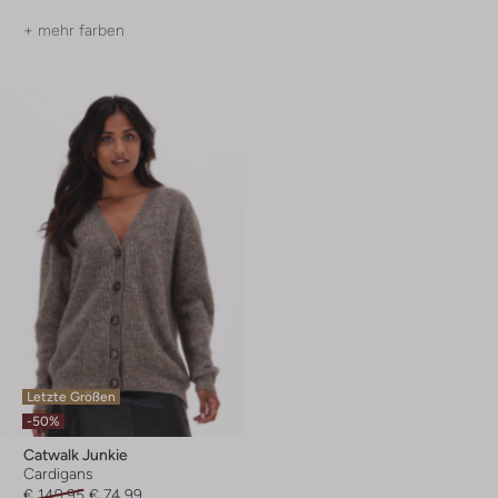
+ mehr farben
Letzte Größen
-50%
Catwalk Junkie
Cardigans
€ 149,95
€ 74,99