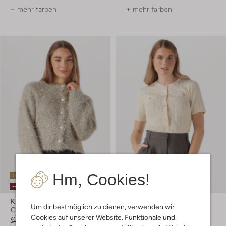
+ mehr farben
+ mehr farben
Hm, Cookies!
Letzter Artikel
Letzter Artikel
-40%
-60%
Knit-Ted
Suncoo
Um dir bestmöglich zu dienen, verwenden wir
Cardigans
Cardigans
Cookies auf unserer Website. Funktionale und
€ 149,95
€ 89,99
€ 97,99
€ 38,99