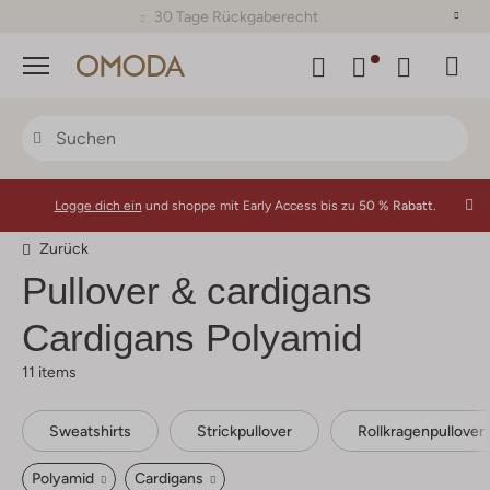
30 Tage Rückgaberecht
Menü
Logge dich ein
und shoppe mit Early Access bis zu
50 % Rabatt.
Zurück
Pullover & cardigans
Cardigans Polyamid
11 items
Sweatshirts
Strickpullover
Rollkragenpullover
Polyamid
Cardigans