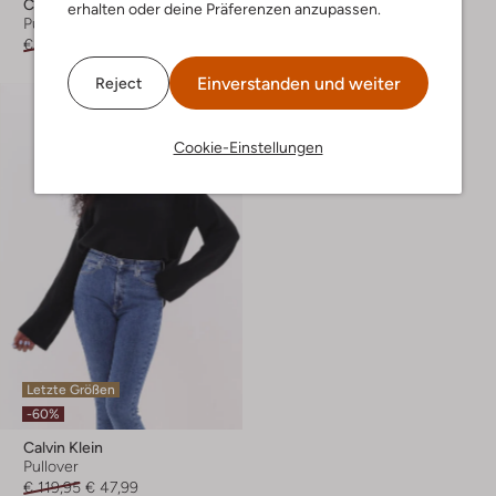
Calvin Klein
Calvin Klein
erhalten oder deine Präferenzen anzupassen.
Pullover
Pullover
€ 109,95
€ 65,99
€ 99,99
Einverstanden und weiter
Reject
Cookie-Einstellungen
Letzte Größen
-60%
Calvin Klein
Pullover
€ 119,95
€ 47,99