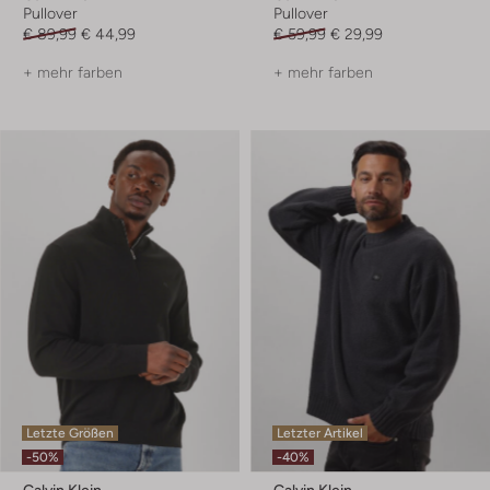
Pullover
Pullover
€ 89,99
€ 44,99
€ 59,99
€ 29,99
+ mehr farben
+ mehr farben
Letzte Größen
Letzter Artikel
-50%
-40%
Calvin Klein
Calvin Klein