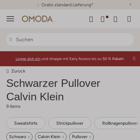
30 Tage Rückgaberecht
Menü
Logge dich ein
und shoppe mit Early Access bis zu
50 % Rabatt.
Zurück
Schwarzer Pullover
Calvin Klein
9 items
Sweatshirts
Strickpullover
Rollkragenpullover
Schwarz
Calvin Klein
Pullover