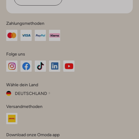
Zahlungsmethoden
Folge uns
Omoda
Omoda
Omoda
Omoda
Omoda
Wähle dein Land
Instagram
Facebook
TikTok
LinkedIn
YouTube
DEUTSCHLAND
Wähle
Versandmethoden
dein
Schließ
Land
Nederland
België
(Nederlands)
Download onze Omoda app