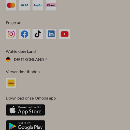
Folge uns
Omoda
Omoda
Omoda
Omoda
Omoda
Wähle dein Land
Instagram
Facebook
TikTok
LinkedIn
YouTube
DEUTSCHLAND
Wähle
Versandmethoden
dein
Schließ
Land
Nederland
België
(Nederlands)
Download onze Omoda app
Belgique
(Français)
Deutschland