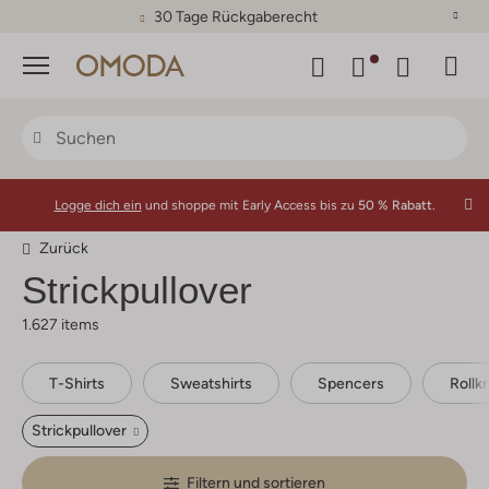
30 Tage Rückgaberecht
Menü
Logge dich ein
und shoppe mit Early Access bis zu
50 % Rabatt.
Zurück
Strickpullover
1.627 items
T-Shirts
Sweatshirts
Spencers
Rollk
Strickpullover
Filtern und sortieren