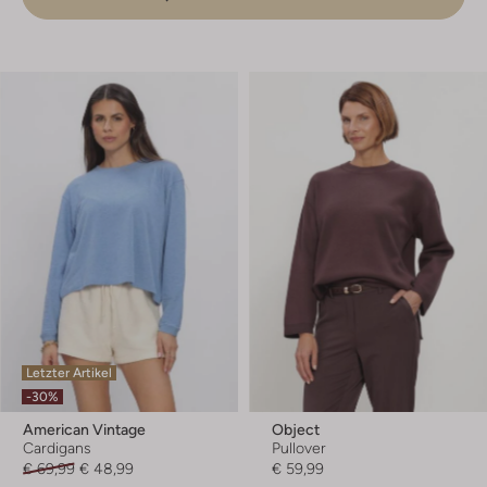
Letzter Artikel
-30%
American Vintage
Object
Cardigans
Pullover
€ 69,99
€ 48,99
€ 59,99