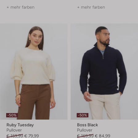
+ mehr farben
+ mehr farben
-50%
-50%
Ruby Tuesday
Boss Black
Pullover
Pullover
€ 159,99
€ 79,99
€ 169,99
€ 84,99