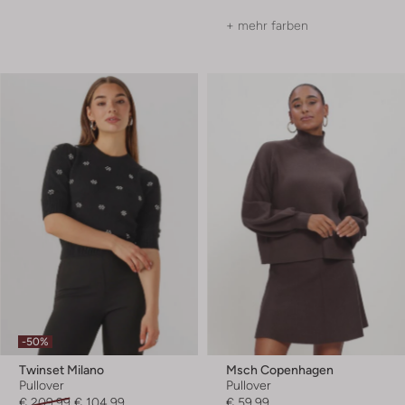
+ mehr farben
-50%
Twinset Milano
Msch Copenhagen
Pullover
Pullover
€ 209,99
€ 104,99
€ 59,99