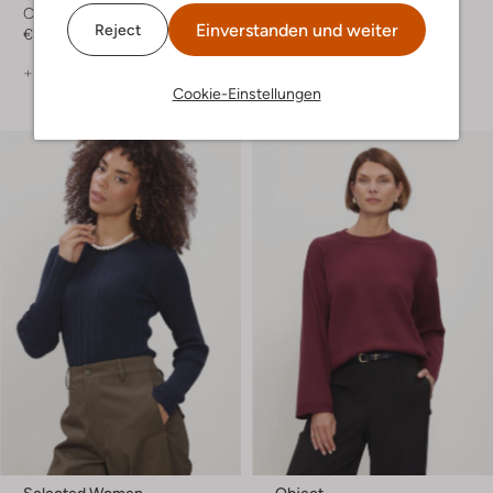
Cardigans
Pullover
Einverstanden und weiter
Reject
€ 69,99
€ 69,99
+ mehr farben
+ mehr farben
Cookie-Einstellungen