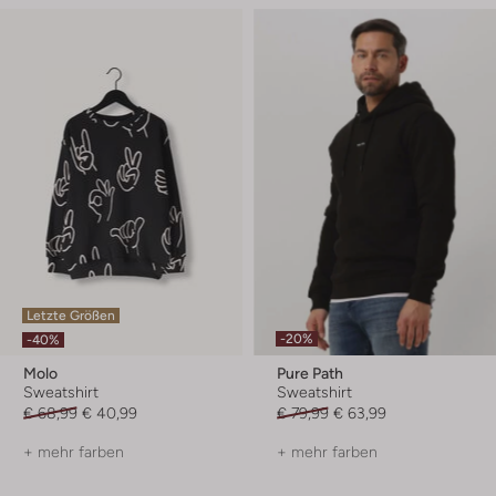
Letzte Größen
-20%
-40%
Molo
Pure Path
Sweatshirt
Sweatshirt
€ 68,99
€ 40,99
€ 79,99
€ 63,99
+ mehr farben
+ mehr farben