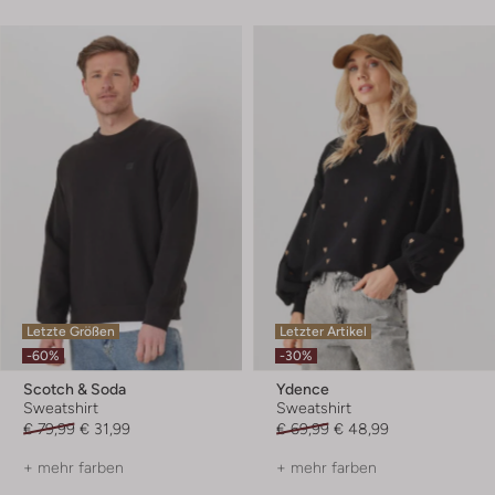
Letzte Größen
Letzter Artikel
-60%
-30%
Scotch & Soda
Ydence
Sweatshirt
Sweatshirt
€ 79,99
€ 31,99
€ 69,99
€ 48,99
+ mehr farben
+ mehr farben