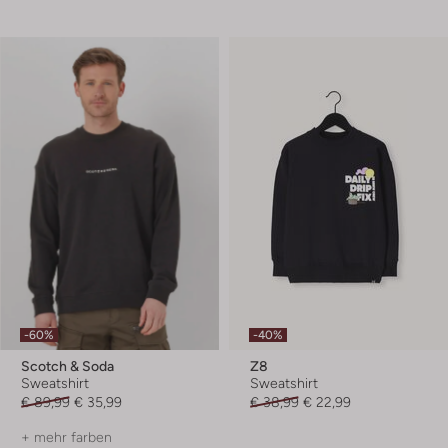
-60%
-40%
Scotch & Soda
Z8
Sweatshirt
Sweatshirt
€ 89,99
€ 35,99
€ 38,99
€ 22,99
+ mehr farben