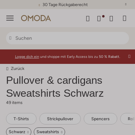
30 Tage Rückgaberecht
Menü
Logge dich ein
und shoppe mit Early Access bis zu
50 % Rabatt.
Zurück
Pullover & cardigans
Sweatshirts Schwarz
49 items
T-Shirts
Strickpullover
Spencers
Rol
Schwarz
Sweatshirts