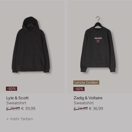
Letzte Größen
-50%
-50%
Lyle & Scott
Zadig & Voltaire
Sweatshirt
Sweatshirt
€ 79,99
€ 39,99
€ 74,99
€ 36,99
+ mehr farben