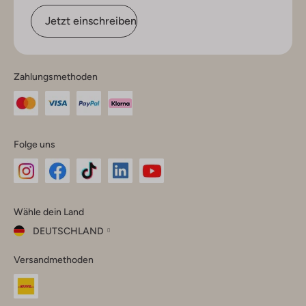
Jetzt einschreiben
Zahlungsmethoden
Folge uns
Omoda
Omoda
Omoda
Omoda
Omoda
Wähle dein Land
Instagram
Facebook
TikTok
LinkedIn
YouTube
DEUTSCHLAND
Wähle
Versandmethoden
dein
Schließ
Land
Nederland