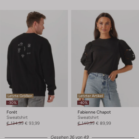
Letzte Größen
Letzter Artikel
-30%
-40%
Forét
Fabienne Chapot
Sweatshirt
Sweatshirt
€ 134,99
€ 93,99
€ 149,99
€ 89,99
Gesehen 36 von 49