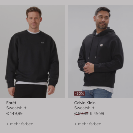
-50%
Forét
Calvin Klein
Sweatshirt
Sweatshirt
€ 149,99
€ 99,99
€ 49,99
+ mehr farben
+ mehr farben