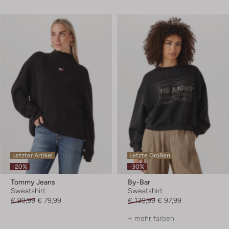
Letzter Artikel
Letzte Größen
-20%
-30%
Tommy Jeans
By-Bar
Sweatshirt
Sweatshirt
€ 99,99
€ 79,99
€ 139,99
€ 97,99
+ mehr farben