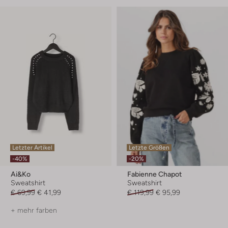
Letzter Artikel
Letzte Größen
-40%
-20%
Ai&ko
Fabienne Chapot
Sweatshirt
Sweatshirt
€ 69,99
€ 41,99
€ 119,99
€ 95,99
+ mehr farben