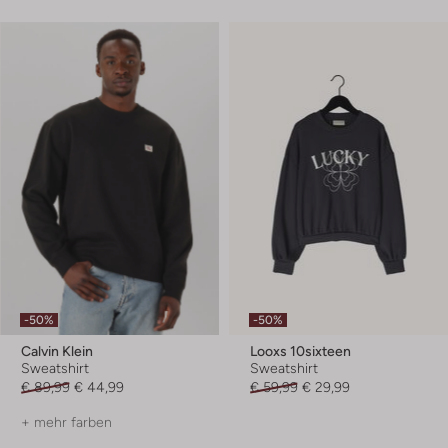
-50%
-50%
Calvin Klein
Looxs 10sixteen
Sweatshirt
Sweatshirt
€ 89,99
€ 44,99
€ 59,99
€ 29,99
+ mehr farben