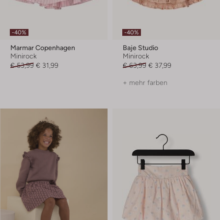
-40%
-40%
Marmar Copenhagen
Baje Studio
Minirock
Minirock
€ 53,99
€ 31,99
€ 63,99
€ 37,99
+ mehr farben