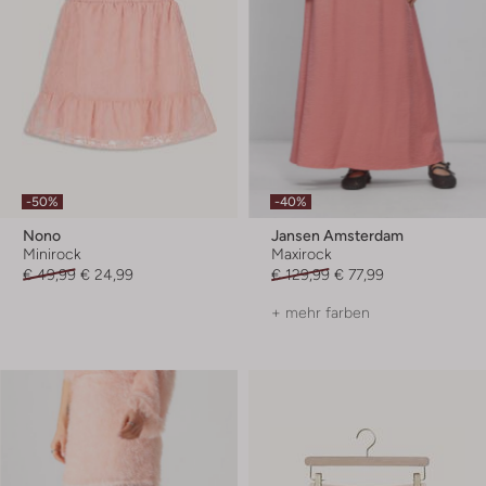
-50%
-40%
Nono
Jansen Amsterdam
Minirock
Maxirock
€ 49,99
€ 24,99
€ 129,99
€ 77,99
+ mehr farben