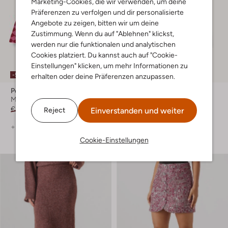
Marketing-Cookies, die wir verwenden, um deine
Präferenzen zu verfolgen und dir personalisierte
Angebote zu zeigen, bitten wir um deine
Zustimmung. Wenn du auf "Ablehnen" klickst,
werden nur die funktionalen und analytischen
Cookies platziert. Du kannst auch auf "Cookie-
Einstellungen" klicken, um mehr Informationen zu
-50%
-30%
erhalten oder deine Präferenzen anzupassen.
Petit Blush
Looxs Little
Minirock
Minirock
€ 69,99
€ 34,99
€ 31,99
€ 21,99
Einverstanden und weiter
Reject
+ mehr farben
Cookie-Einstellungen