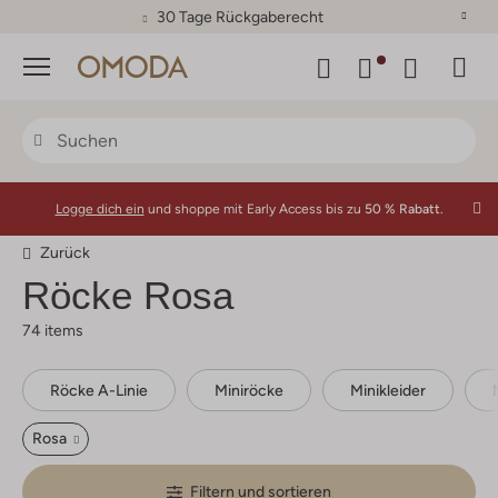
30 Tage Rückgaberecht
Menü
Logge dich ein
und shoppe mit Early Access bis zu
50 % Rabatt.
Zurück
Röcke Rosa
74 items
Röcke A-Linie
Miniröcke
Minikleider
Rosa
Filtern und sortieren