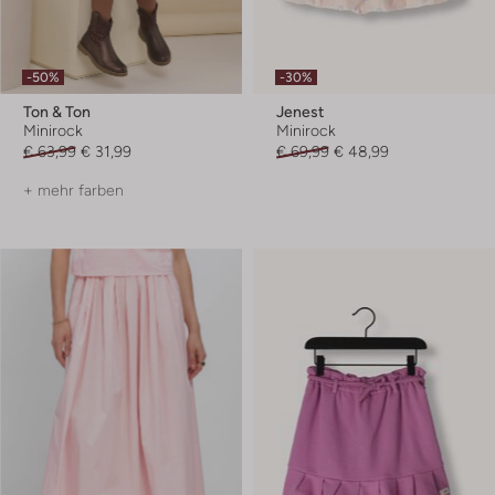
-50%
-30%
Ton & Ton
Jenest
Minirock
Minirock
€ 63,99
€ 31,99
€ 69,99
€ 48,99
+ mehr farben