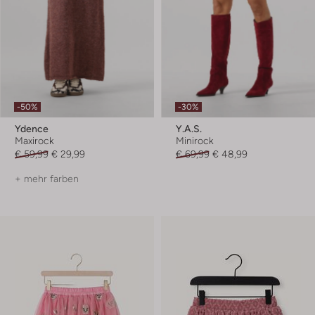
-50%
-30%
Ydence
Y.a.s.
Maxirock
Minirock
€ 59,99
€ 29,99
€ 69,99
€ 48,99
+ mehr farben