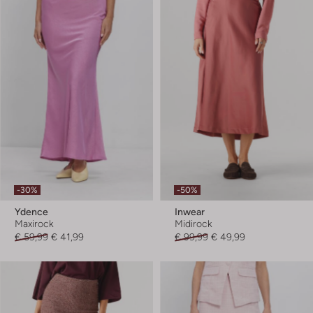
-30%
-50%
Ydence
Inwear
Maxirock
Midirock
€ 59,99
€ 41,99
€ 99,99
€ 49,99