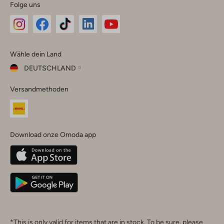
Folge uns
Omoda
Omoda
Omoda
Omoda
Omoda
Wähle dein Land
Instagram
Facebook
TikTok
LinkedIn
YouTube
DEUTSCHLAND
Wähle
Versandmethoden
dein
Schließ
Land
Nederland
België
(Nederlands)
Download onze Omoda app
Belgique
(Français)
Deutschland
*This is only valid for items that are in stock. To be sure, please