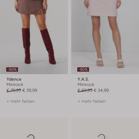
-50%
-50%
Ydence
Y.a.s.
Minirock
Minirock
€ 79,99
€ 39,99
€ 69,99
€ 34,99
+ mehr farben
+ mehr farben