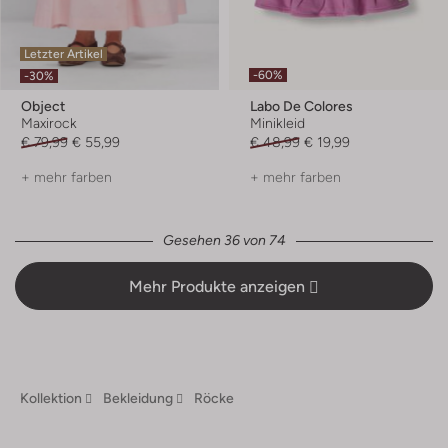
Letzter Artikel
-60%
-30%
Object
Labo De Colores
Maxirock
Minikleid
€ 79,99
€ 55,99
€ 48,99
€ 19,99
+ mehr farben
+ mehr farben
Gesehen 36 von 74
Mehr Produkte anzeigen
Kollektion
Bekleidung
Röcke