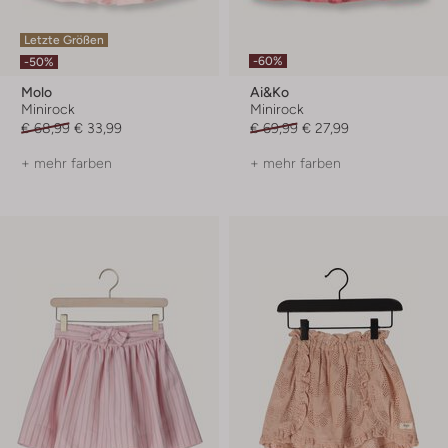
Letzte Größen
-60%
-50%
Molo
Ai&ko
Minirock
Minirock
€ 68,99
€ 33,99
€ 69,99
€ 27,99
+ mehr farben
+ mehr farben