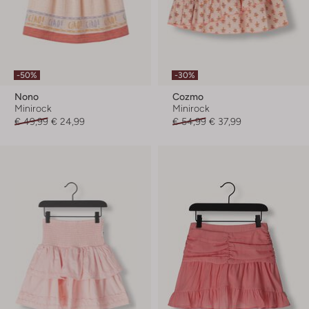
-50%
-30%
Nono
Cozmo
Minirock
Minirock
€ 49,99
€ 24,99
€ 54,99
€ 37,99