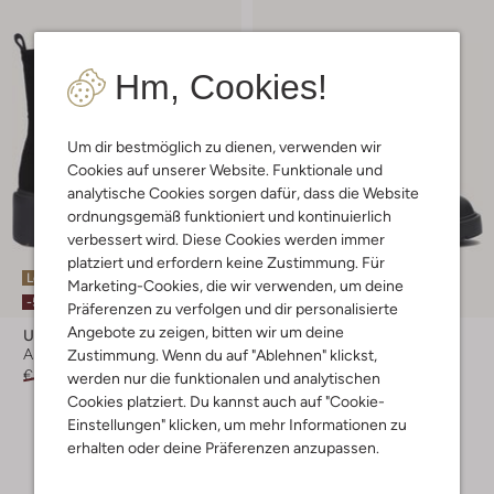
Hm, Cookies!
Um dir bestmöglich zu dienen, verwenden wir
Cookies auf unserer Website. Funktionale und
analytische Cookies sorgen dafür, dass die Website
ordnungsgemäß funktioniert und kontinuierlich
verbessert wird. Diese Cookies werden immer
platziert und erfordern keine Zustimmung. Für
Letzter Artikel
Letzter Artikel
Marketing-Cookies, die wir verwenden, um deine
-50%
-30%
Präferenzen zu verfolgen und dir personalisierte
Angebote zu zeigen, bitten wir um deine
Unisa
Unisa
Ankle Boots
Ankle Boots
Zustimmung. Wenn du auf "Ablehnen" klickst,
€ 159,95
€ 79,99
€ 99,95
€ 69,99
werden nur die funktionalen und analytischen
Cookies platziert. Du kannst auch auf "Cookie-
Einstellungen" klicken, um mehr Informationen zu
erhalten oder deine Präferenzen anzupassen.