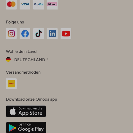
Folge uns
Omoda
Omoda
Omoda
Omoda
Omoda
Wähle dein Land
Instagram
Facebook
TikTok
LinkedIn
YouTube
DEUTSCHLAND
Wähle
Versandmethoden
dein
Schließ
Land
Nederland
België
(Nederlands)
Download onze Omoda app
Belgique
(Français)
Deutschland