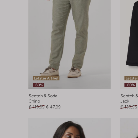
Letzter Artikel
Letzter
-60%
-60%
Scotch & Soda
Scotch &
Chino
Jack
€ 119,99
€ 47,99
€ 139,95