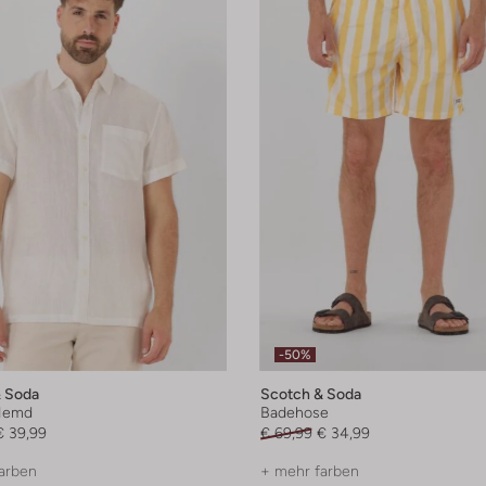
-50%
 Soda
Scotch & Soda
Hemd
Badehose
€ 39,99
€ 69,99
€ 34,99
arben
+ mehr farben