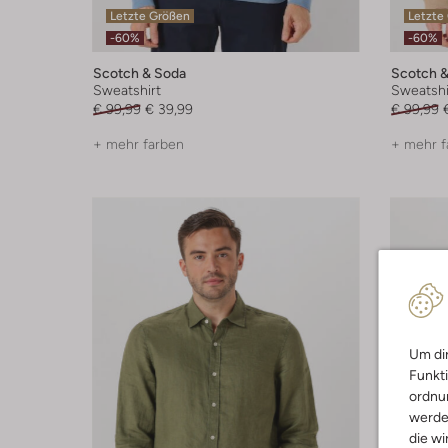
Letzte Größen
Letzte
-60%
-60%
Scotch & Soda
Scotch &
Sweatshirt
Sweatshi
€ 99,99
€ 39,99
€ 99,99
+ mehr farben
+ mehr f
Um dir
Funkti
ordnun
werde
die wi