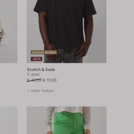
Letzter Artikel
-60%
Scotch & Soda
T-shirt
€ 49,99
€ 19,99
+ mehr farben