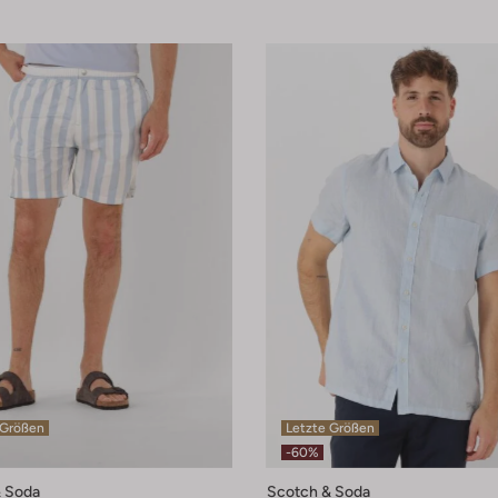
 Größen
Letzte Größen
-60%
 Soda
Scotch & Soda