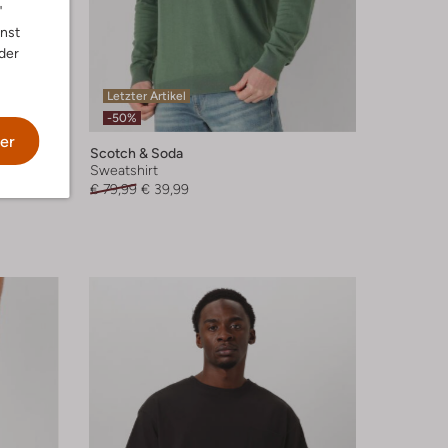
"
nnst
der
Letzter Artikel
-50%
er
Scotch & Soda
Sweatshirt
€ 79,99
€ 39,99