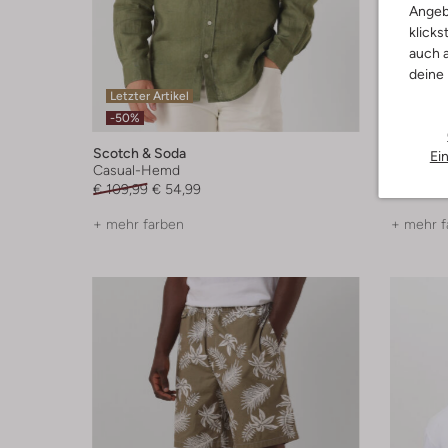
Angeb
klicks
auch a
deine
Letzter Artikel
Letzte
-50%
-60%
Scotch & Soda
Scotch &
Ei
Casual-Hemd
Casual-
€ 109,99
€ 54,99
€ 99,99
+ mehr farben
+ mehr f