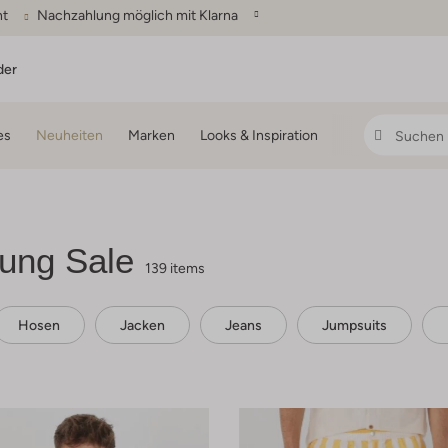
ht
Nachzahlung möglich mit Klarna
der
es
Neuheiten
Marken
Looks & Inspiration
ung Sale
139 items
Hosen
Jacken
Jeans
Jumpsuits