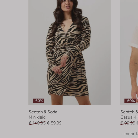
-60%
-60%
Scotch & Soda
Scotch &
Minikleid
Casual-
€ 149,95
€ 59,99
€ 99,99
+ mehr f