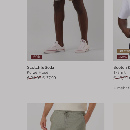
Letzter
-60%
-60%
Scotch & Soda
Scotch &
Kurze Hose
T-shirt
€ 94,95
€ 37,99
€ 49,99
+ mehr f