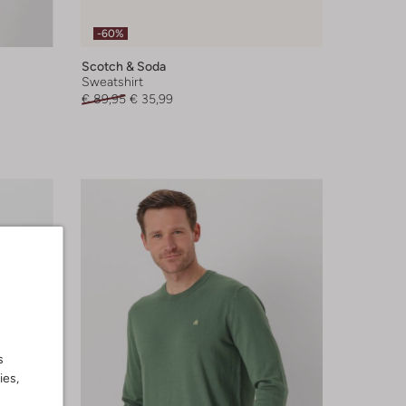
-60%
Scotch & Soda
Sweatshirt
€ 89,95
€ 35,99
s
ies,