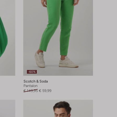
-60%
Scotch & Soda
Pantalon
€ 149,95
€ 59,99