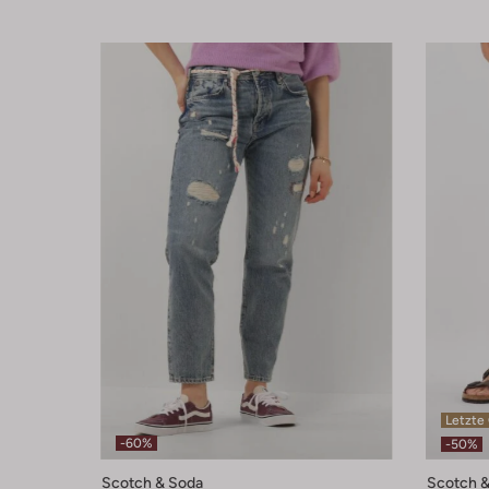
Letzte
-60%
-50%
Scotch & Soda
Scotch &