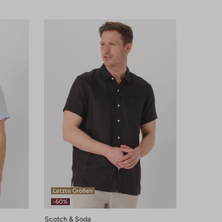
Letzte Größen
-60%
Scotch & Soda