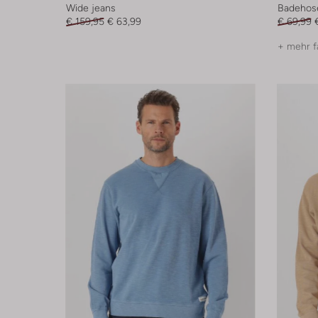
Wide jeans
Badehos
€ 159,95
€ 63,99
€ 69,99
+ mehr f