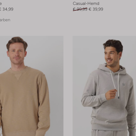
e
Casual-Hemd
€ 34,99
€ 99,99
€ 39,99
arben