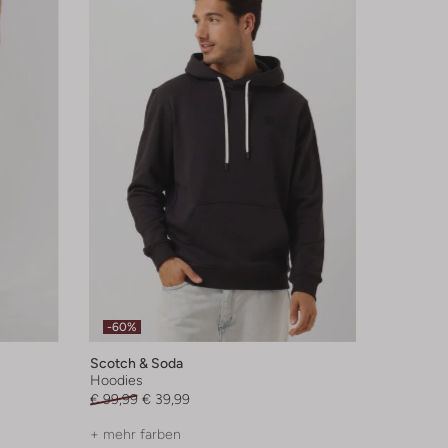
-60%
Scotch & Soda
Hoodies
€ 99,99
€ 39,99
+ mehr farben