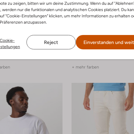
ote zu zeigen, bitten wir um deine Zustimmung. Wenn du auf "Ablehnen
t, werden nur die funktionalen und analytischen Cookies platziert. Du ka
uf "Cookie-Einstellungen" klicken, um mehr Informationen zu erhalten o
 Präferenzen anzupassen.
 Größen
Letzter Artikel
-60%
Cookie-
Reject
Einverstanden und weit
 Soda
Scotch & Soda
nstellungen
Hemd
Casual-Hemd
€ 39,99
€ 109,99
€ 43,99
arben
+ mehr farben