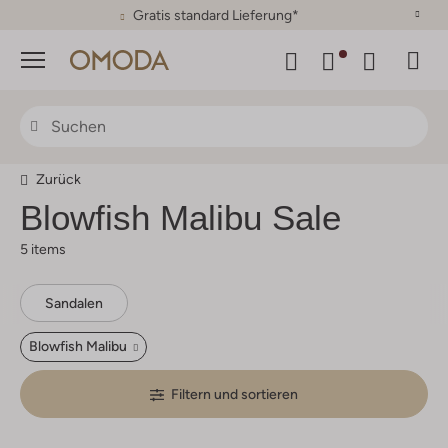
30 Tage Rückgaberecht
Menü
Zurück
Blowfish Malibu
Sale
5 items
Sandalen
Blowfish Malibu
Filtern und sortieren