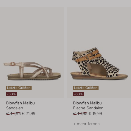
Letzte Größen
Letzte Größen
-50%
-60%
Blowfish Malibu
Blowfish Malibu
Sandalen
Flache Sandalen
€ 44,95
€ 21,99
€ 49,95
€ 19,99
+ mehr farben