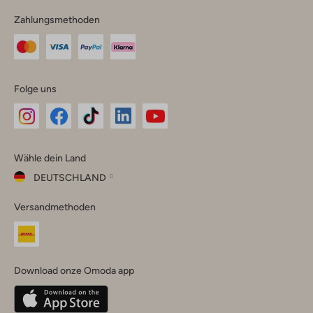
Zahlungsmethoden
Folge uns
Omoda
Omoda
Omoda
Omoda
Omoda
Wähle dein Land
Instagram
Facebook
TikTok
LinkedIn
YouTube
DEUTSCHLAND
Wähle
Versandmethoden
dein
Schließ
Land
Nederland
België
(Nederlands)
Download onze Omoda app
Belgique
(Français)
Deutschland