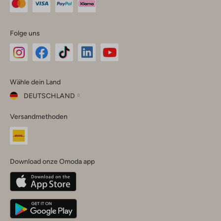
Folge uns
Omoda
Omoda
Omoda
Omoda
Omoda
Wähle dein Land
Instagram
Facebook
TikTok
LinkedIn
YouTube
DEUTSCHLAND
Wähle
Versandmethoden
dein
Schließ
Land
Nederland
België
(Nederlands)
Download onze Omoda app
Belgique
(Français)
Deutschland