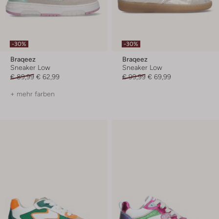
-30%
-30%
Braqeez
Braqeez
Sneaker Low
Sneaker Low
€ 89,99
€ 62,99
€ 99,99
€ 69,99
+ mehr farben