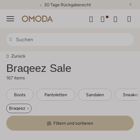
30 Tage Rückgaberecht
Menü
Zurück
Braqeez
Sale
167 items
Boots
Pantoletten
Sandalen
Sneaker
Braqeez
Filtern und sortieren