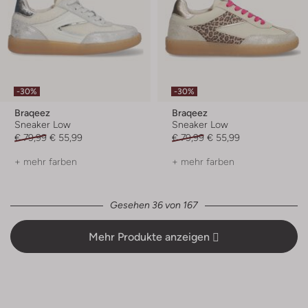
-30%
-30%
Braqeez
Braqeez
Sneaker Low
Sneaker Low
€ 79,99
€ 55,99
€ 79,99
€ 55,99
+ mehr farben
+ mehr farben
Gesehen 36 von 167
Mehr Produkte anzeigen