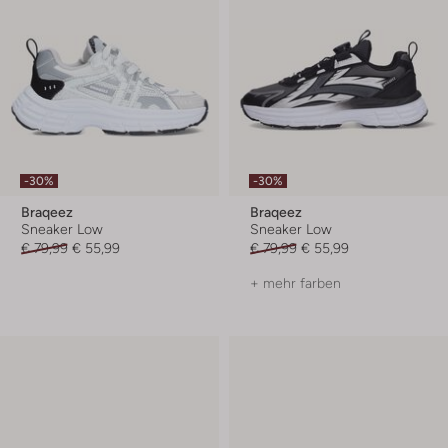
-30%
-30%
Braqeez
Braqeez
Sneaker Low
Sneaker Low
€ 79,99
€ 55,99
€ 79,99
€ 55,99
+ mehr farben