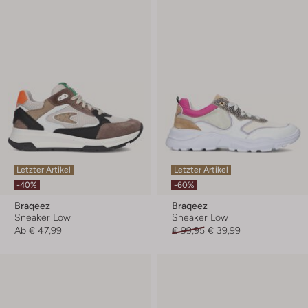
Letzter Artikel
Letzter Artikel
-40%
-60%
Braqeez
Braqeez
Sneaker Low
Sneaker Low
Ab
€ 47,99
€ 99,95
€ 39,99