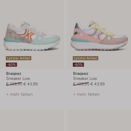
Letzter Artikel
Letzter Artikel
-60%
-60%
Braqeez
Braqeez
Sneaker Low
Sneaker Low
€ 109,95
€ 43,99
€ 109,95
€ 43,99
+ mehr farben
+ mehr farben