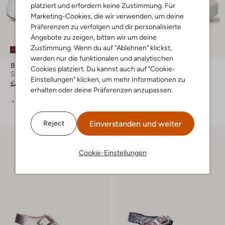
platziert und erfordern keine Zustimmung. Für
Marketing-Cookies, die wir verwenden, um deine
Präferenzen zu verfolgen und dir personalisierte
Angebote zu zeigen, bitten wir um deine
Zustimmung. Wenn du auf "Ablehnen" klickst,
-30%
-30%
werden nur die funktionalen und analytischen
Braqeez
Braqeez
Cookies platziert. Du kannst auch auf "Cookie-
Sneaker Low
Sneaker Low
Einstellungen" klicken, um mehr Informationen zu
€ 99,99
€ 69,99
Ab
€ 55,99
erhalten oder deine Präferenzen anzupassen.
+ mehr farben
+ mehr farben
Einverstanden und weiter
Reject
Cookie-Einstellungen