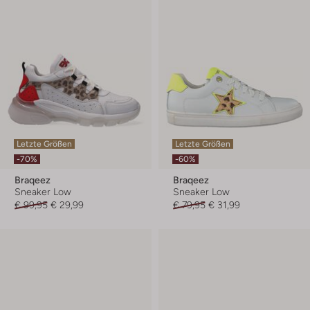
Letzte Größen
Letzte Größen
-70%
-60%
Braqeez
Braqeez
Sneaker Low
Sneaker Low
€ 99,95
€ 29,99
€ 79,95
€ 31,99