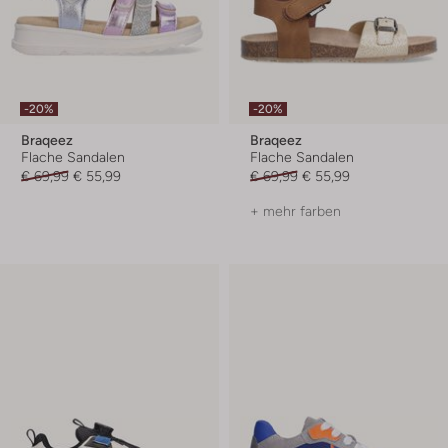
-20%
-20%
Braqeez
Braqeez
Flache Sandalen
Flache Sandalen
€ 69,99
€ 55,99
€ 69,99
€ 55,99
+ mehr farben