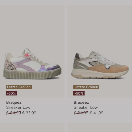
Letzte Größen
Letzte Größen
-60%
-50%
Braqeez
Braqeez
Sneaker Low
Sneaker Low
€ 84,99
€ 33,99
€ 84,95
€ 41,99