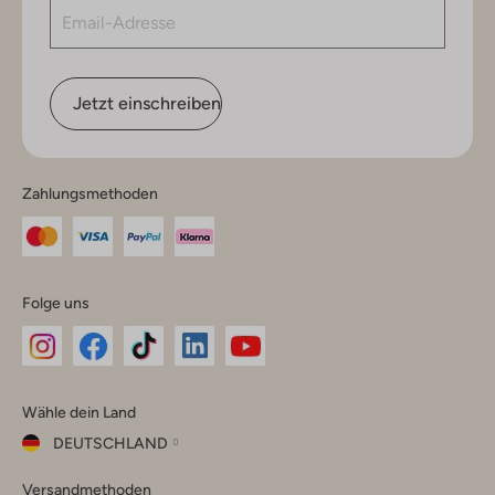
Jetzt einschreiben
Zahlungsmethoden
Folge uns
Omoda
Omoda
Omoda
Omoda
Omoda
Wähle dein Land
Instagram
Facebook
TikTok
LinkedIn
YouTube
DEUTSCHLAND
Wähle
Versandmethoden
dein