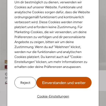
Um dir bestmöglich zu dienen, verwenden wir
Cookies auf unserer Website. Funktionale und
analytische Cookies sorgen dafür, dass die Website
ordnungsgemäß funktioniert und kontinuierlich
verbessert wird. Diese Cookies werden immer
platziert und erfordern keine Zustimmung. Für
Marketing-Cookies, die wir verwenden, um deine
Präferenzen zu verfolgen und dir personalisierte
Angebote zu zeigen, bitten wir um deine
Zustimmung. Wenn du auf "Ablehnen" klickst,
werden nur die funktionalen und analytischen
Cookies platziert. Du kannst auch auf "Cookie-
Einstellungen" klicken, um mehr Informationen zu
Letzter Artikel
Letzte Größen
erhalten oder deine Präferenzen anzupassen.
-60%
-60%
Colourful Rebel
Colourful Rebel
Minirock
Maxikleid
Einverstanden und weiter
Reject
€ 69,95
€ 27,99
€ 99,95
€ 39,99
Cookie-Einstellungen