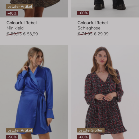
Letzter Artikel
-60%
-40%
Colourful Rebel
Colourful Rebel
Minikleid
Schlaghose
€ 89,95
€ 53,99
€ 74,95
€ 29,99
Letzter Artikel
Letzte Größen
-50%
-60%