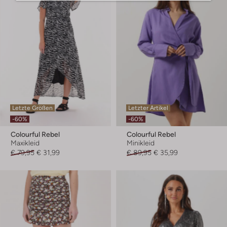
Letzte Größen
Letzter Artikel
-60%
-60%
Colourful Rebel
Colourful Rebel
Maxikleid
Minikleid
€ 79,95
€ 31,99
€ 89,95
€ 35,99