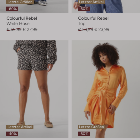
Letzte Größen
Letzter Artikel
-60%
-60%
Colourful Rebel
Colourful Rebel
Weite Hose
Top
€ 69,99
€ 27,99
€ 59,99
€ 23,99
Letzter Artikel
Letzte Größen
-40%
-60%