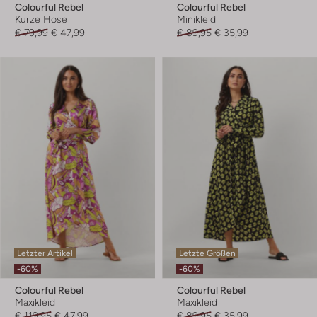
Colourful Rebel
Colourful Rebel
Kurze Hose
Minikleid
€ 79,99
€ 47,99
€ 89,95
€ 35,99
Letzter Artikel
Letzte Größen
-60%
-60%
Colourful Rebel
Colourful Rebel
Maxikleid
Maxikleid
€ 119,95
€ 47,99
€ 89,95
€ 35,99