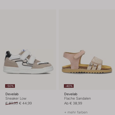
-50%
-40%
Develab
Develab
Sneaker Low
Flache Sandalen
€ 89,99
€ 44,99
Ab
€ 38,99
+ mehr farben