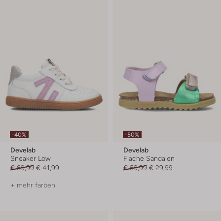
-40%
-50%
Develab
Develab
Sneaker Low
Flache Sandalen
€ 69,99
€ 41,99
€ 59,99
€ 29,99
+ mehr farben