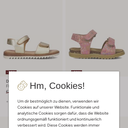
-30%
-50%
Develab
Develab
Hm, Cookies!
Flache Sandalen
Flache Sandalen
€ 79,99
€ 55,99
€ 59,99
€ 29,99
Um dir bestmöglich zu dienen, verwenden wir
+ mehr farben
Cookies auf unserer Website. Funktionale und
analytische Cookies sorgen dafür, dass die Website
ordnungsgemäß funktioniert und kontinuierlich
verbessert wird. Diese Cookies werden immer