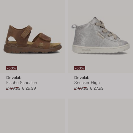
-50%
-60%
Develab
Develab
Flache Sandalen
Sneaker High
€ 59,99
€ 29,99
€ 69,99
€ 27,99