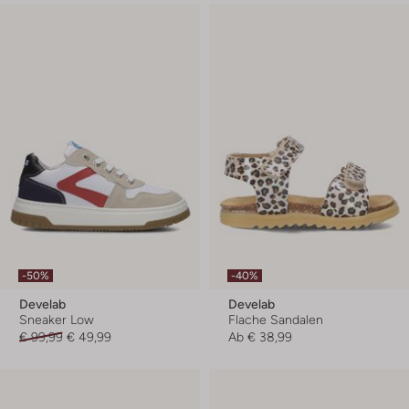
-50%
-40%
Develab
Develab
Sneaker Low
Flache Sandalen
€ 99,99
€ 49,99
Ab
€ 38,99