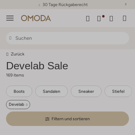
30 Tage Rückgaberecht
Menü
Zurück
Develab
Sale
169 items
Boots
Sandalen
Sneaker
Stiefel
Develab
Filtern und sortieren