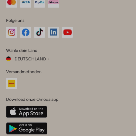
Folge uns
Omoda
Omoda
Omoda
Omoda
Omoda
Wähle dein Land
Instagram
Facebook
TikTok
LinkedIn
YouTube
DEUTSCHLAND
Wähle
Versandmethoden
dein
Schließ
Land
Nederland
België
(Nederlands)
Download onze Omoda app
Belgique
(Français)
Deutschland