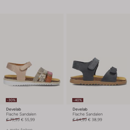
-30%
-40%
Develab
Develab
Flache Sandalen
Flache Sandalen
€ 79,99
€ 55,99
€ 64,99
€ 38,99
+ mehr farben