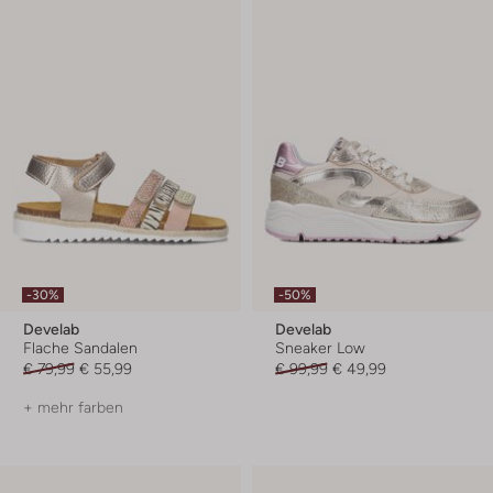
-30%
-50%
Develab
Develab
Flache Sandalen
Sneaker Low
€ 79,99
€ 55,99
€ 99,99
€ 49,99
+ mehr farben