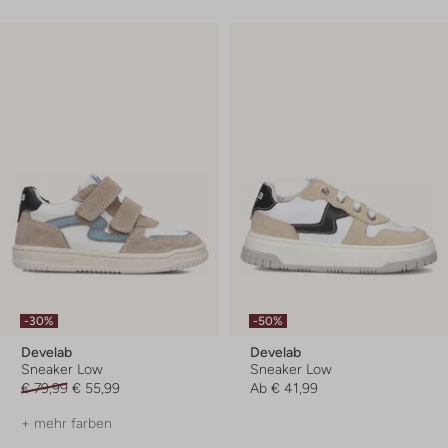
-30%
-50%
Develab
Develab
Sneaker Low
Sneaker Low
€ 79,99
€ 55,99
Ab
€ 41,99
+ mehr farben