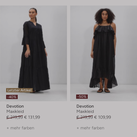
Letzter Artikel
-50%
-40%
Devotion
Devotion
Maxikleid
Maxikleid
€ 219,99
€ 131,99
€ 219,99
€ 109,99
+ mehr farben
+ mehr farben