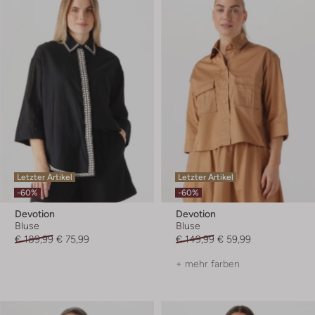
Letzter Artikel
Letzter Artikel
-60%
-60%
Devotion
Devotion
Bluse
Bluse
€ 189,99
€ 75,99
€ 149,99
€ 59,99
+ mehr farben