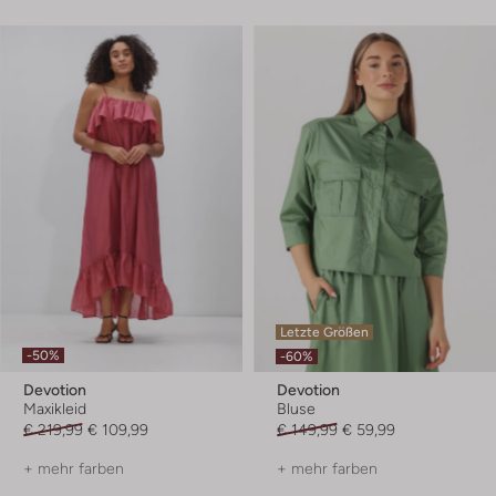
Letzte Größen
-50%
-60%
Devotion
Devotion
Maxikleid
Bluse
€ 219,99
€ 109,99
€ 149,99
€ 59,99
+ mehr farben
+ mehr farben