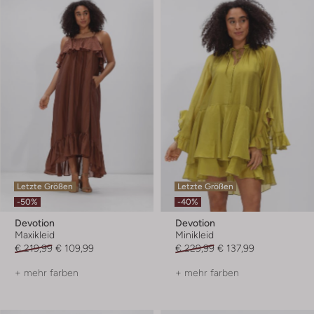
Letzte Größen
Letzte Größen
-50%
-40%
Devotion
Devotion
Maxikleid
Minikleid
€ 219,99
€ 109,99
€ 229,99
€ 137,99
+ mehr farben
+ mehr farben