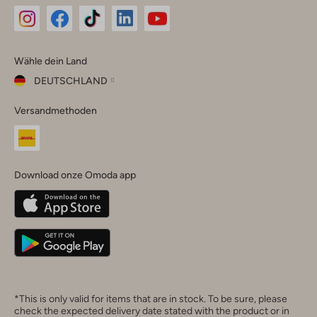
Omoda
Omoda
Omoda
Omoda
Omoda
Wähle dein Land
Instagram
Facebook
TikTok
LinkedIn
YouTube
DEUTSCHLAND
Wähle
Versandmethoden
dein
Schließ
Land
Nederland
België
(Nederlands)
Download onze Omoda app
Belgique
(Français)
Deutschland
*This is only valid for items that are in stock. To be sure, please
check the expected delivery date stated with the product or in