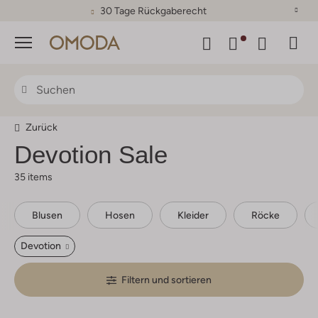
30 Tage Rückgaberecht
Menü
Zurück
Devotion
Sale
35 items
Blusen
Hosen
Kleider
Röcke
Devotion
Filtern und sortieren