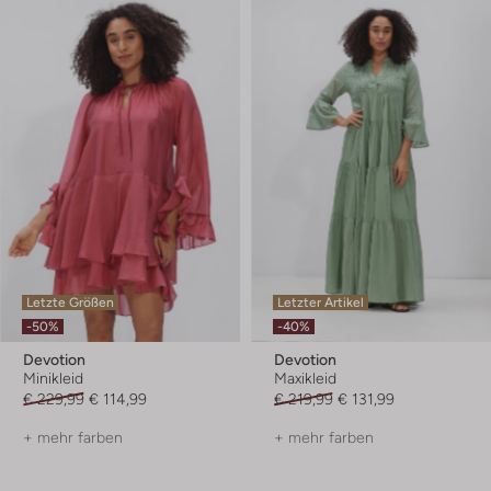
Letzte Größen
Letzter Artikel
-50%
-40%
Devotion
Devotion
Minikleid
Maxikleid
€ 229,99
€ 114,99
€ 219,99
€ 131,99
+ mehr farben
+ mehr farben