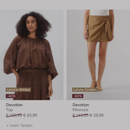
Letzter Artikel
Letzte Größen
-40%
-60%
Devotion
Devotion
Top
Minirock
€ 109,99
€ 65,99
€ 149,99
€ 59,99
+ mehr farben