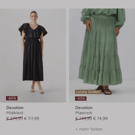
Letzte Größen
-60%
-50%
Devotion
Devotion
Midikleid
Maxirock
€ 279,99
€ 111,99
€ 149,99
€ 74,99
+ mehr farben