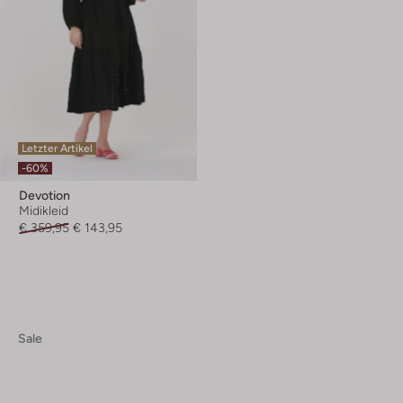
Letzter Artikel
-60%
Devotion
Midikleid
€ 359,95
€ 143,95
Sale