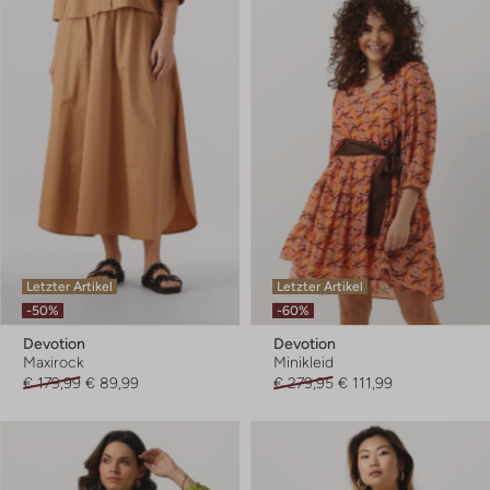
Letzter Artikel
Letzter Artikel
-50%
-60%
Devotion
Devotion
Maxirock
Minikleid
€ 179,99
€ 89,99
€ 279,95
€ 111,99