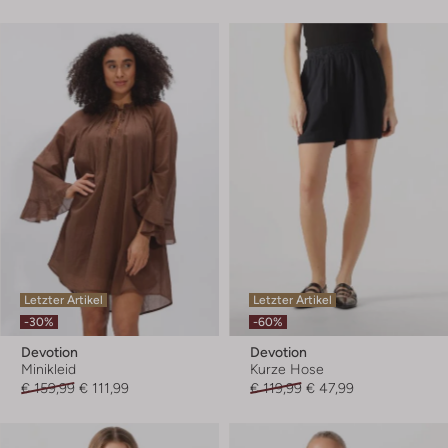
Letzter Artikel
Letzter Artikel
-30%
-60%
Devotion
Devotion
Minikleid
Kurze Hose
€ 159,99
€ 111,99
€ 119,99
€ 47,99