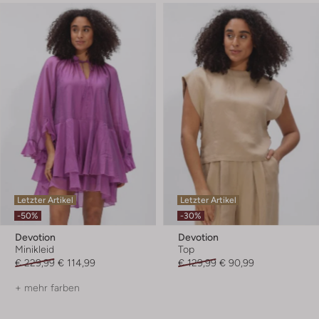
Letzter Artikel
Letzter Artikel
-50%
-30%
Devotion
Devotion
Minikleid
Top
€ 229,99
€ 114,99
€ 129,99
€ 90,99
+ mehr farben