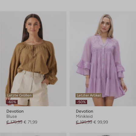
Letzte Größen
Letzter Artikel
-60%
-50%
Devotion
Devotion
Bluse
Minikleid
€ 179,99
€ 71,99
€ 199,99
€ 99,99