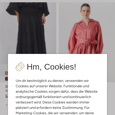
Hm, Cookies!
Letzter Artikel
Letzte Größen
-50%
-60%
Um dir bestmöglich zu dienen, verwenden wir
Cookies auf unserer Website. Funktionale und
Devotion
Devotion
Maxirock
Minikleid
analytische Cookies sorgen dafür, dass die Website
€ 149,99
€ 74,99
€ 229,99
€ 91,99
ordnungsgemäß funktioniert und kontinuierlich
verbessert wird. Diese Cookies werden immer
+ mehr farben
+ mehr farben
platziert und erfordern keine Zustimmung. Für
Marketing-Cookies, die wir verwenden, um deine