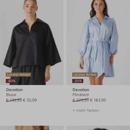
Letzter Artikel
Letzter Artikel
-60%
-20%
Devotion
Devotion
Bluse
Minikleid
€ 139,99
€ 55,99
€ 229,99
€ 183,99
+ mehr farben