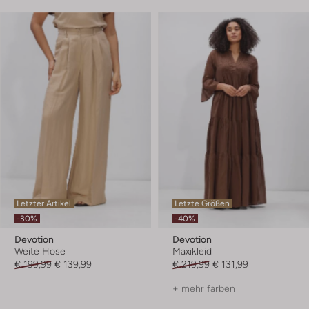
Letzter Artikel
Letzte Größen
-30%
-40%
Devotion
Devotion
Weite Hose
Maxikleid
€ 199,99
€ 139,99
€ 219,99
€ 131,99
+ mehr farben