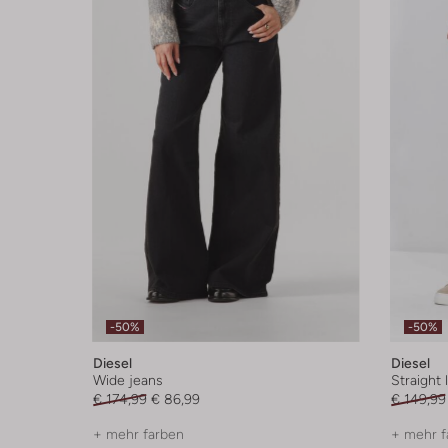
-50%
-50%
Diesel
Diesel
Wide jeans
Straight 
€ 174,99
€ 86,99
€ 149,99
+ mehr farben
+ mehr f