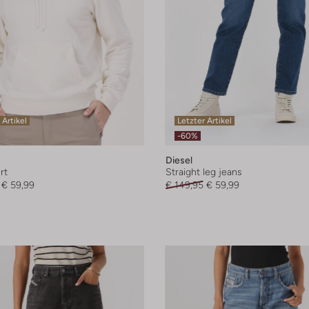
 Artikel
Letzter Artikel
-60%
Diesel
rt
Straight leg jeans
€ 59,99
€ 149,95
€ 59,99