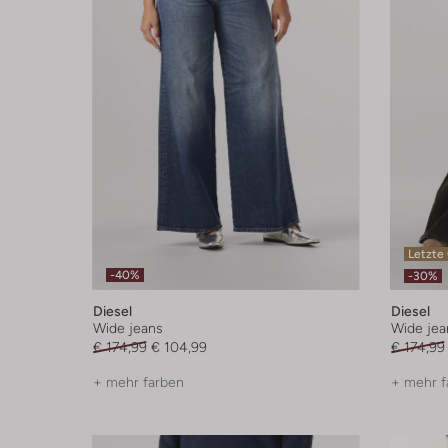
Letzte
-40%
-30%
Diesel
Diesel
Wide jeans
Wide jea
€ 174,99
€ 104,99
€ 174,99
+ mehr farben
+ mehr f