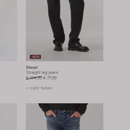
-60%
Diesel
Straight leg jeans
€ 194,99
€ 77,99
+ mehr farben