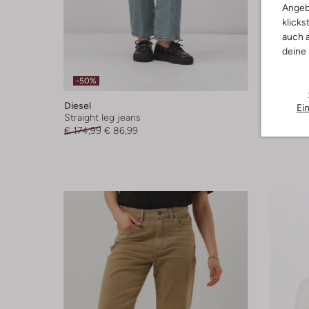
Angeb
klicks
auch a
deine
-50%
-20%
Diesel
Diesel
Ei
Straight leg jeans
Bootcut 
€ 174,99
€ 86,99
€ 149,99