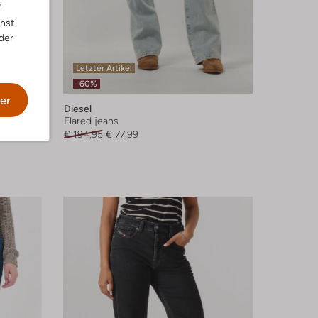
"
nnst
der
Letzter Artikel
-60%
er
Diesel
Flared jeans
€ 194,95
€ 77,99