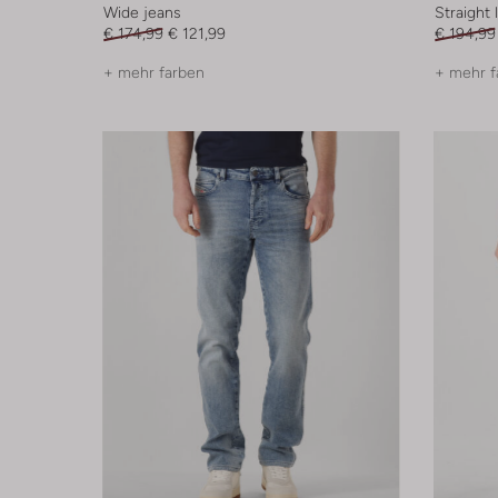
Wide jeans
Straight 
€ 174,99
€ 121,99
€ 194,99
+ mehr farben
+ mehr f