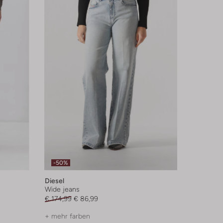
-50%
Diesel
Wide jeans
€ 174,99
€ 86,99
+ mehr farben