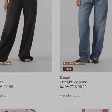
 Größen
Letzte Größen
-50%
Diesel
ns
Straight leg jeans
€ 121,99
€ 194,99
€ 96,99
arben
+ mehr farben