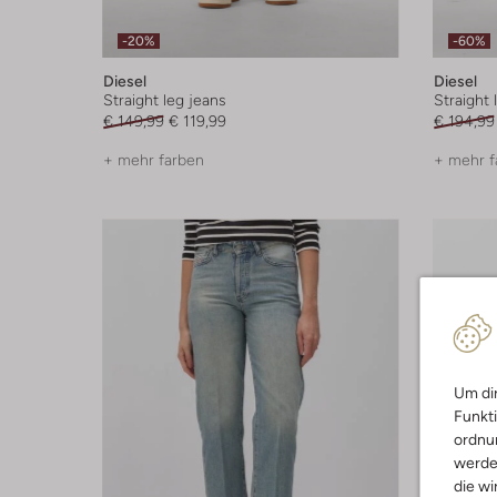
-20%
-60%
Diesel
Diesel
Straight leg jeans
Straight 
€ 149,99
€ 119,99
€ 194,99
+ mehr farben
+ mehr f
Um dir
Funkti
ordnun
werde
die wi