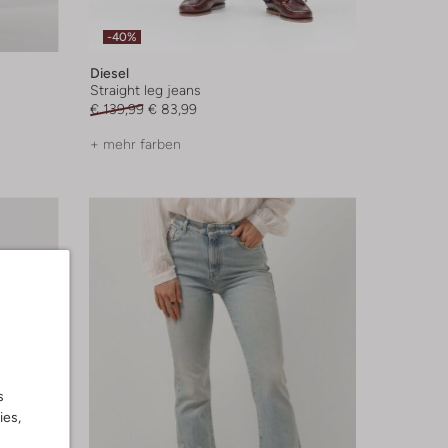
-40%
Diesel
Straight leg jeans
€ 139,99
€ 83,99
+ mehr farben
s
ies,