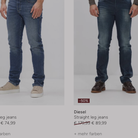
-50%
Diesel
leg jeans
Straight leg jeans
€ 74,99
€ 179,99
€ 89,99
arben
+ mehr farben