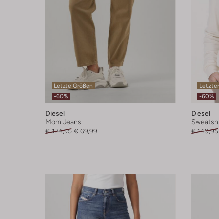
Letzte Größen
Letzter
-60%
-60%
Diesel
Diesel
Mom Jeans
Sweatshi
€ 174,95
€ 69,99
€ 149,95