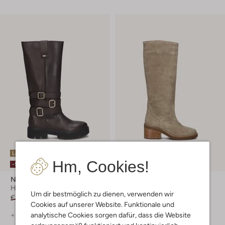
Letzter Artikel
Letzter Artikel
Hm, Cookies!
-50%
-30%
Nubikk
Nubikk
Hohe Stiefel
Hohe Stiefel
Um dir bestmöglich zu dienen, verwenden wir
€ 299,99
€ 149,99
€ 329,95
€ 230,99
Cookies auf unserer Website. Funktionale und
analytische Cookies sorgen dafür, dass die Website
+ mehr farben
+ mehr farben