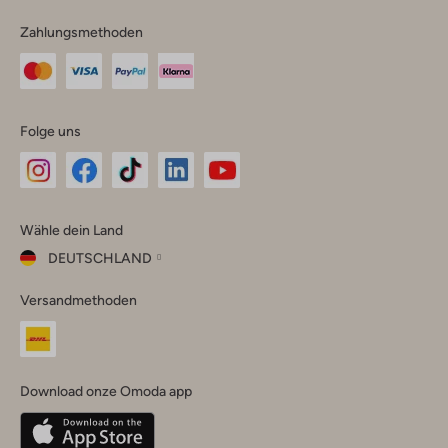
Zahlungsmethoden
Folge uns
Omoda
Omoda
Omoda
Omoda
Omoda
Wähle dein Land
Instagram
Facebook
TikTok
LinkedIn
YouTube
DEUTSCHLAND
Wähle
Versandmethoden
dein
Schließ
Land
Nederland
België
(Nederlands)
Download onze Omoda app
Belgique
(Français)
Deutschland