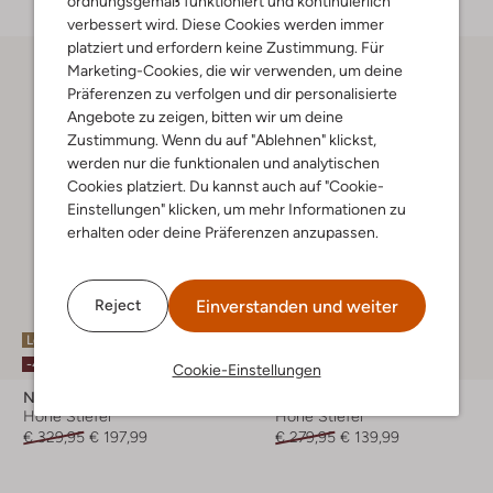
ordnungsgemäß funktioniert und kontinuierlich
verbessert wird. Diese Cookies werden immer
platziert und erfordern keine Zustimmung. Für
Marketing-Cookies, die wir verwenden, um deine
Präferenzen zu verfolgen und dir personalisierte
Angebote zu zeigen, bitten wir um deine
Zustimmung. Wenn du auf "Ablehnen" klickst,
werden nur die funktionalen und analytischen
Cookies platziert. Du kannst auch auf "Cookie-
Einstellungen" klicken, um mehr Informationen zu
erhalten oder deine Präferenzen anzupassen.
Einverstanden und weiter
Reject
Letzter Artikel
Letzte Größen
-40%
-50%
Cookie-Einstellungen
Nubikk
Nubikk
Hohe Stiefel
Hohe Stiefel
€ 329,95
€ 197,99
€ 279,95
€ 139,99