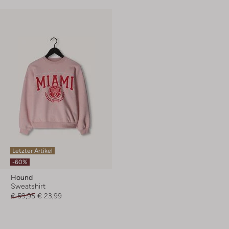
Letzter Artikel
-60%
Hound
Sweatshirt
€ 59,95
€ 23,99