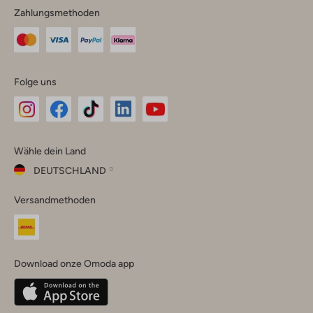
Zahlungsmethoden
Folge uns
Omoda
Omoda
Omoda
Omoda
Omoda
Wähle dein Land
Instagram
Facebook
TikTok
LinkedIn
YouTube
DEUTSCHLAND
Wähle
Versandmethoden
dein
Schließ
Land
Nederland
België
(Nederlands)
Download onze Omoda app
Belgique
(Français)
Deutschland