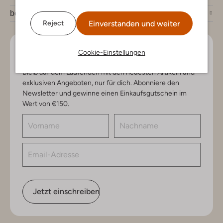
bei Omoda
Einverstanden und weiter
Reject
Lass uns in Kontakt bleiben
Cookie-Einstellungen
Bleib auf dem Laufenden mit den neuesten Artikeln und
exklusiven Angeboten, nur für dich. Abonniere den
Newsletter und gewinne einen Einkaufsgutschein im
Wert von €150.
Jetzt einschreiben