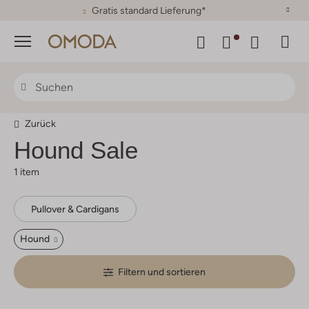
30 Tage Rückgaberecht
Menü
Zurück
Hound
Sale
1 item
Pullover & Cardigans
Hound
Filtern und sortieren