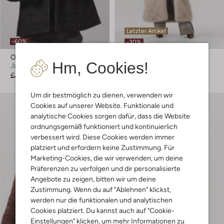
Letzter Artikel
-60%
-30%
Object
Object
Hm, Cookies!
Jack
Fake-Fur-Jacke
€ 99,95
€ 39,99
€ 149,99
€ 104,99
Um dir bestmöglich zu dienen, verwenden wir
Cookies auf unserer Website. Funktionale und
analytische Cookies sorgen dafür, dass die Website
ordnungsgemäß funktioniert und kontinuierlich
verbessert wird. Diese Cookies werden immer
platziert und erfordern keine Zustimmung. Für
Marketing-Cookies, die wir verwenden, um deine
Präferenzen zu verfolgen und dir personalisierte
Angebote zu zeigen, bitten wir um deine
Zustimmung. Wenn du auf "Ablehnen" klickst,
werden nur die funktionalen und analytischen
Cookies platziert. Du kannst auch auf "Cookie-
Einstellungen" klicken, um mehr Informationen zu