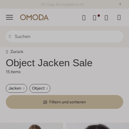
30 Tage Rückgaberecht
Menü
Zurück
Object
Jacken Sale
15 items
Jacken
Object
Filtern und sortieren