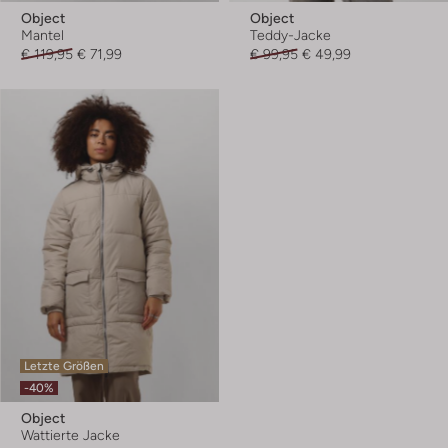
Object
Object
Mantel
Teddy-Jacke
€ 119,95
€ 71,99
€ 99,95
€ 49,99
Letzte Größen
-40%
Object
Wattierte Jacke