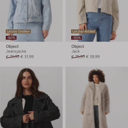
Letzte Größen
Letzter Artikel
-60%
-50%
Object
Object
Jeansjacke
Jack
€ 79,99
€ 31,99
€ 79,99
€ 39,99