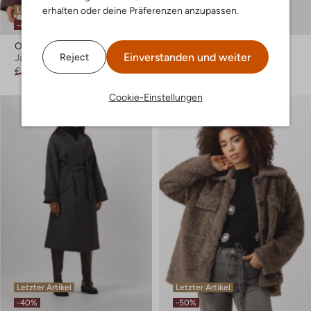
erhalten oder deine Präferenzen anzupassen.
Letzte Größen
Letzter Artikel
-40%
-50%
Object
Object
Einverstanden und weiter
Reject
Jack
Jack
€ 69,99
€ 41,99
€ 89,99
€ 44,99
Cookie-Einstellungen
Letzter Artikel
Letzter Artikel
-40%
-50%