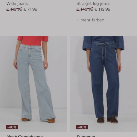
Wide jeans
Straight leg jeans
€ 119,99
€ 71,99
€ 149,99
€ 119,99
+ mehr farben
-40%
-40%
Msch Copenhagen
Summum