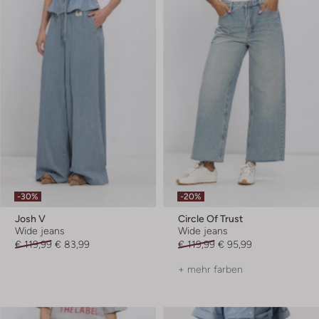
-30%
-20%
Josh V
Circle Of Trust
Wide jeans
Wide jeans
€ 119,99
€ 83,99
€ 119,99
€ 95,99
+ mehr farben