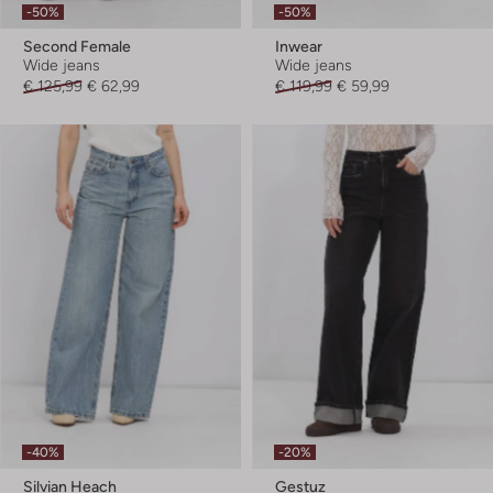
-50%
-50%
Second Female
Inwear
Wide jeans
Wide jeans
€ 125,99
€ 62,99
€ 119,99
€ 59,99
-40%
-20%
Silvian Heach
Gestuz