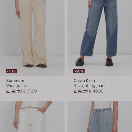
-40%
-50%
Summum
Calvin Klein
Wide jeans
Straight leg jeans
€ 129,99
€ 77,99
€ 99,99
€ 49,99