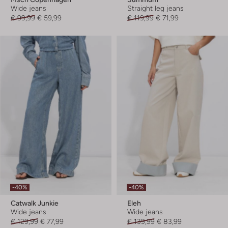
Wide jeans
Straight leg jeans
€ 99,99
€ 59,99
€ 119,99
€ 71,99
-40%
-40%
Catwalk Junkie
Eleh
Wide jeans
Wide jeans
€ 129,99
€ 77,99
€ 139,99
€ 83,99