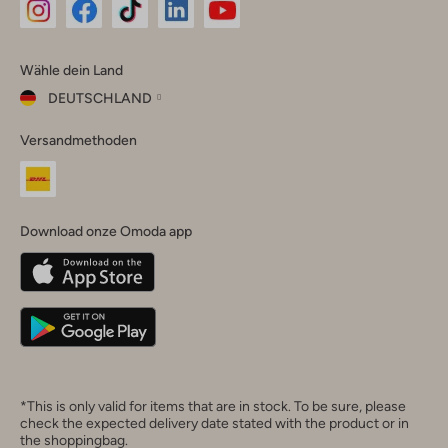
Omoda
Omoda
Omoda
Omoda
Omoda
Wähle dein Land
Instagram
Facebook
TikTok
LinkedIn
YouTube
DEUTSCHLAND
Wähle
Versandmethoden
dein
Schließ
Land
Nederland
België
(Nederlands)
Download onze Omoda app
Belgique
(Français)
Deutschland
*This is only valid for items that are in stock. To be sure, please
check the expected delivery date stated with the product or in
the shoppingbag.