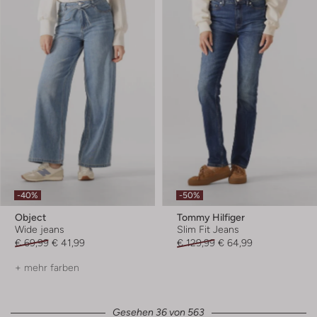
-40%
-50%
Object
Tommy Hilfiger
Wide jeans
Slim Fit Jeans
€ 69,99
€ 41,99
€ 129,99
€ 64,99
+ mehr farben
Gesehen 36 von 563