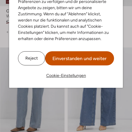
Präferenzen zu verfolgen und dir personalisierte
-50%
-50%
Angebote zu zeigen, bitten wir um deine
Circle Of Trust
Est'seven
Zustimmung. Wenn du auf "Ablehnen" klickst,
Wide jeans
Wide jeans
werden nur die funktionalen und analytischen
€ 119,95
€ 59,99
€ 139,99
€ 69,99
Cookies platziert. Du kannst auch auf "Cookie-
+ mehr farben
+ mehr farben
Einstellungen" klicken, um mehr Informationen zu
erhalten oder deine Präferenzen anzupassen.
Einverstanden und weiter
Reject
Cookie-Einstellungen