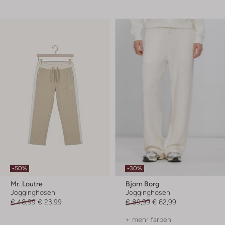
-50%
-30%
Mr. Loutre
Bjorn Borg
Jogginghosen
Jogginghosen
€ 48,99
€ 23,99
€ 89,99
€ 62,99
+ mehr farben