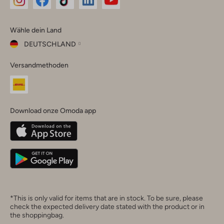
Omoda
Omoda
Omoda
Omoda
Omoda
Wähle dein Land
Instagram
Facebook
TikTok
LinkedIn
YouTube
DEUTSCHLAND
Wähle
Versandmethoden
dein
Schließ
Land
Nederland
België
(Nederlands)
Download onze Omoda app
Belgique
(Français)
Deutschland
*This is only valid for items that are in stock. To be sure, please
check the expected delivery date stated with the product or in
the shoppingbag.