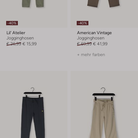
-40%
-40%
Lil' Atelier
American Vintage
Jogginghosen
Jogginghosen
€ 26,99
€ 15,99
€ 69,99
€ 41,99
+ mehr farben