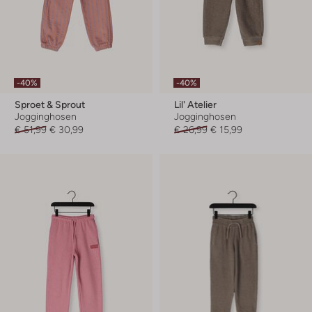
-40%
-40%
Sproet & Sprout
Lil' Atelier
Jogginghosen
Jogginghosen
€ 51,99
€ 30,99
€ 26,99
€ 15,99