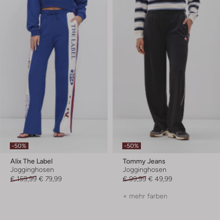
-50%
-50%
Alix The Label
Tommy Jeans
Jogginghosen
Jogginghosen
€ 159,99
€ 79,99
€ 99,99
€ 49,99
+ mehr farben