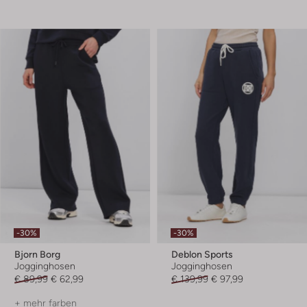
-30%
-30%
Bjorn Borg
Deblon Sports
Jogginghosen
Jogginghosen
€ 89,99
€ 62,99
€ 139,99
€ 97,99
+ mehr farben