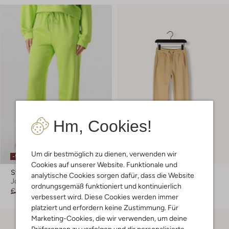
Hm, Cookies!
Um dir bestmöglich zu dienen, verwenden wir
-50%
-50%
Cookies auf unserer Website. Funktionale und
Studio Amaya
Raizzed
analytische Cookies sorgen dafür, dass die Website
Jogginghosen
Jogginghosen
ordnungsgemäß funktioniert und kontinuierlich
€ 69,99
€ 34,99
€ 39,99
€ 19,99
verbessert wird. Diese Cookies werden immer
platziert und erfordern keine Zustimmung. Für
Marketing-Cookies, die wir verwenden, um deine
Präferenzen zu verfolgen und dir personalisierte