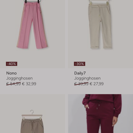
-40%
-30%
Nono
Daily7
Jogginghosen
Jogginghosen
€ 54,99
€ 32,99
€ 39,99
€ 27,99