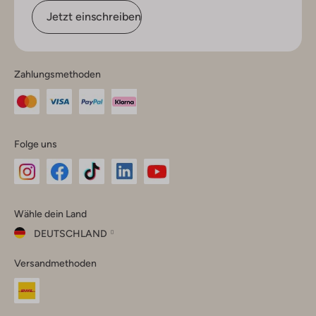
Jetzt einschreiben
Zahlungsmethoden
Folge uns
Omoda
Omoda
Omoda
Omoda
Omoda
Wähle dein Land
Instagram
Facebook
TikTok
LinkedIn
YouTube
DEUTSCHLAND
Wähle
Versandmethoden
dein
Schließ
Land
Nederland