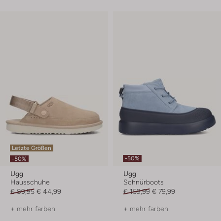
Letzte Größen
-50%
-50%
Ugg
Ugg
Hausschuhe
Schnürboots
€ 89,95
€ 44,99
€ 159,99
€ 79,99
+ mehr farben
+ mehr farben