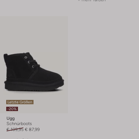
Letzte Größen
-20%
Ugg
Schnürboots
€ 109,95
€ 87,99