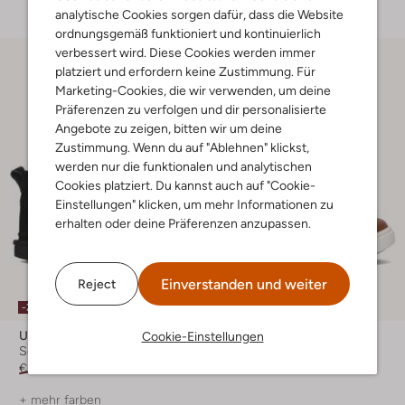
analytische Cookies sorgen dafür, dass die Website
ordnungsgemäß funktioniert und kontinuierlich
verbessert wird. Diese Cookies werden immer
platziert und erfordern keine Zustimmung. Für
Marketing-Cookies, die wir verwenden, um deine
Präferenzen zu verfolgen und dir personalisierte
Angebote zu zeigen, bitten wir um deine
Zustimmung. Wenn du auf "Ablehnen" klickst,
werden nur die funktionalen und analytischen
Cookies platziert. Du kannst auch auf "Cookie-
Einstellungen" klicken, um mehr Informationen zu
erhalten oder deine Präferenzen anzupassen.
Einverstanden und weiter
Reject
Letzter Artikel
-20%
-20%
Ugg
Ugg
Cookie-Einstellungen
Schnürboots
Sneaker High
€ 129,95
€ 103,99
€ 79,95
€ 63,95
+ mehr farben