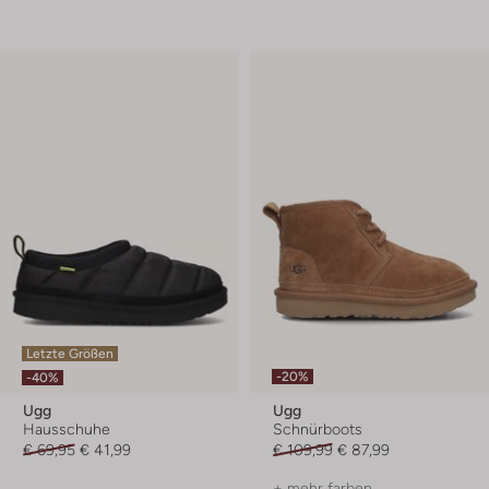
Letzte Größen
-20%
-40%
Ugg
Ugg
Hausschuhe
Schnürboots
€ 69,95
€ 41,99
€ 109,99
€ 87,99
+ mehr farben