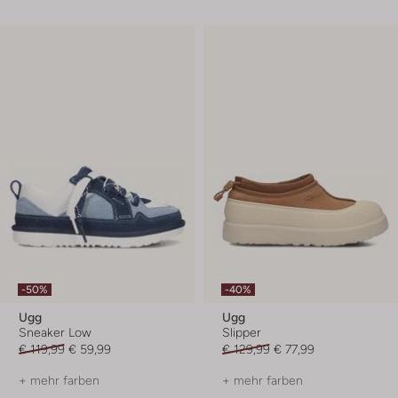
-50%
-40%
Ugg
Ugg
Sneaker Low
Slipper
€ 119,99
€ 59,99
€ 129,99
€ 77,99
+ mehr farben
+ mehr farben