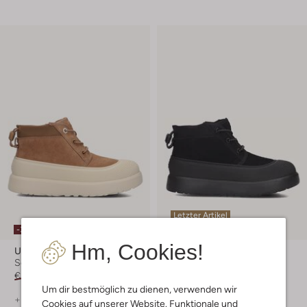
Letzter Artikel
-30%
-30%
Hm, Cookies!
Ugg
Ugg
Schnürboots
Schnürboots
€ 159,99
€ 111,99
€ 159,99
€ 111,99
Um dir bestmöglich zu dienen, verwenden wir
+ mehr farben
+ mehr farben
Cookies auf unserer Website. Funktionale und