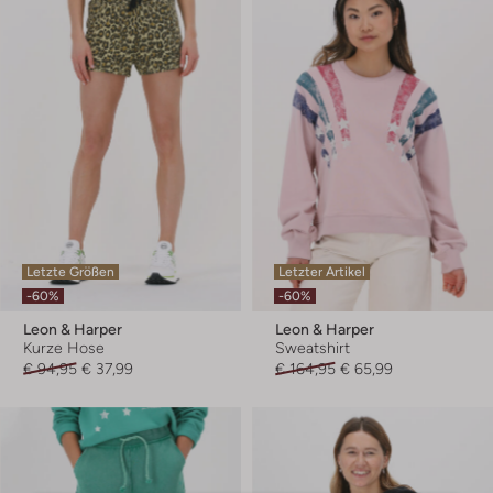
Letzte Größen
Letzter Artikel
-60%
-60%
Leon & Harper
Leon & Harper
Kurze Hose
Sweatshirt
€ 94,95
€ 37,99
€ 164,95
€ 65,99