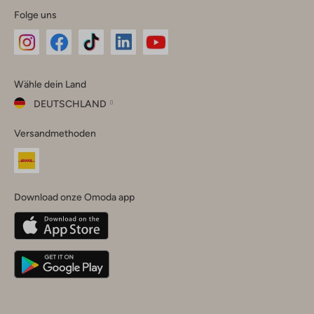
Folge uns
Omoda
Omoda
Omoda
Omoda
Omoda
Wähle dein Land
Instagram
Facebook
TikTok
LinkedIn
YouTube
DEUTSCHLAND
Wähle
Versandmethoden
dein
Schließ
Land
Nederland
België
(Nederlands)
Download onze Omoda app
Belgique
(Français)
Deutschland