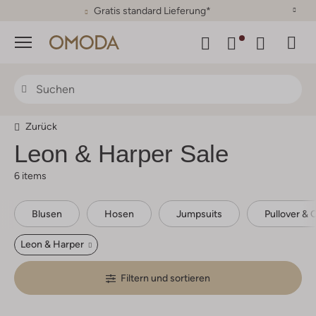
30 Tage Rückgaberecht
Menü
Zurück
Leon & Harper
Sale
6 items
Blusen
Hosen
Jumpsuits
Pullover & 
Leon & Harper
Filtern und sortieren