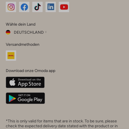
Omoda
Omoda
Omoda
Omoda
Omoda
Wähle dein Land
Instagram
Facebook
TikTok
LinkedIn
YouTube
DEUTSCHLAND
Wähle
Versandmethoden
dein
Schließ
Land
Nederland
België
(Nederlands)
Download onze Omoda app
Belgique
(Français)
Deutschland
*This is only valid for items that are in stock. To be sure, please
check the expected delivery date stated with the product or in