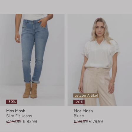
Letzter Artikel
-30%
-20%
Mos Mosh
Mos Mosh
Slim Fit Jeans
Bluse
€ 119,99
€ 83,99
€ 99,99
€ 79,99