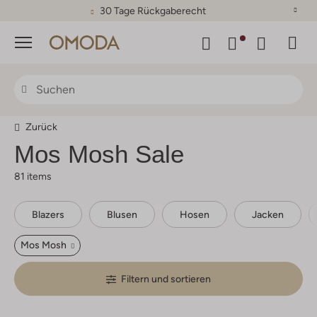
30 Tage Rückgaberecht
Menü
Zurück
Mos Mosh
Sale
81 items
Blazers
Blusen
Hosen
Jacken
Mos Mosh
Filtern und sortieren