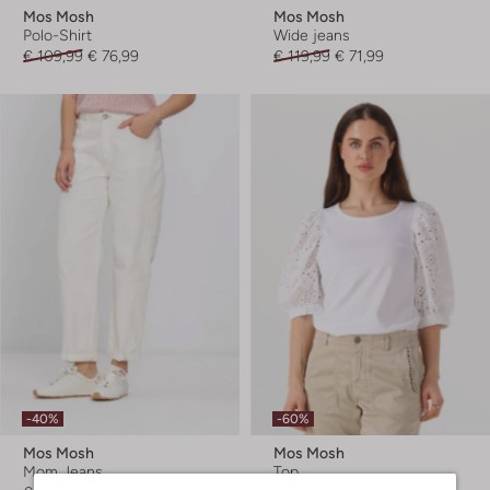
Mos Mosh
Mos Mosh
Polo-Shirt
Wide jeans
€ 109,99
€ 76,99
€ 119,99
€ 71,99
-40%
-60%
Mos Mosh
Mos Mosh
Mom Jeans
Top