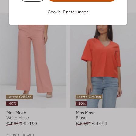
Cookie-Einstellungen
Letzte Größen
Letzte Größen
-40%
-50%
Mos Mosh
Mos Mosh
Weite Hose
Bluse
€ 119,99
€ 71,99
€ 89,99
€ 44,99
+ mehr farben