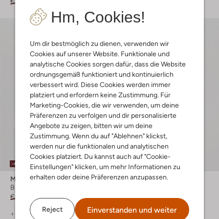
€ 139,99
€ 83,99
€ 89,99
€ 35,99
Hm, Cookies!
Um dir bestmöglich zu dienen, verwenden wir
Cookies auf unserer Website. Funktionale und
analytische Cookies sorgen dafür, dass die Website
ordnungsgemäß funktioniert und kontinuierlich
verbessert wird. Diese Cookies werden immer
platziert und erfordern keine Zustimmung. Für
Marketing-Cookies, die wir verwenden, um deine
Präferenzen zu verfolgen und dir personalisierte
Angebote zu zeigen, bitten wir um deine
Zustimmung. Wenn du auf "Ablehnen" klickst,
werden nur die funktionalen und analytischen
Cookies platziert. Du kannst auch auf "Cookie-
-60%
-60%
Einstellungen" klicken, um mehr Informationen zu
erhalten oder deine Präferenzen anzupassen.
Mos Mosh
Mos Mosh
Bluse
Bluse
€ 149,99
€ 59,99
€ 89,99
€ 35,99
Einverstanden und weiter
Reject
+ mehr farben