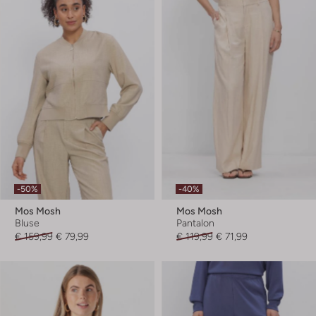
-50%
-40%
Mos Mosh
Mos Mosh
Bluse
Pantalon
€ 159,99
€ 79,99
€ 119,99
€ 71,99