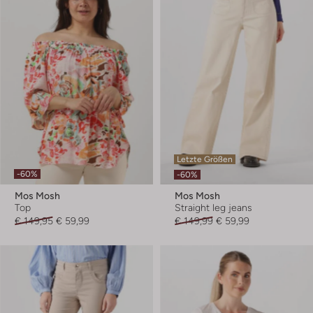
Letzte Größen
-60%
-60%
Mos Mosh
Mos Mosh
Top
Straight leg jeans
€ 149,95
€ 59,99
€ 149,99
€ 59,99