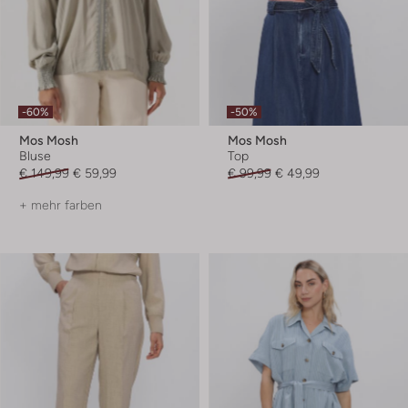
-60%
-50%
Mos Mosh
Mos Mosh
Bluse
Top
€ 149,99
€ 59,99
€ 99,99
€ 49,99
+ mehr farben