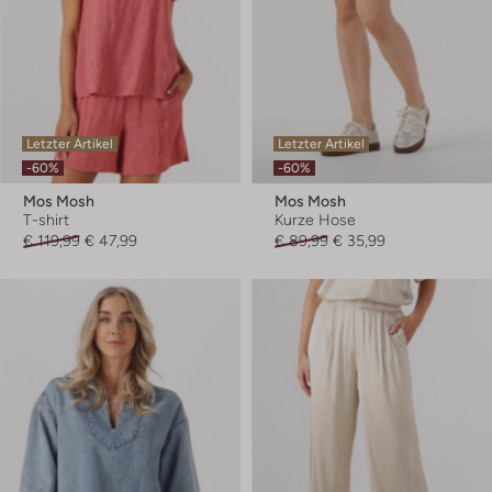
Letzter Artikel
Letzter Artikel
-60%
-60%
Mos Mosh
Mos Mosh
T-shirt
Kurze Hose
€ 119,99
€ 47,99
€ 89,99
€ 35,99