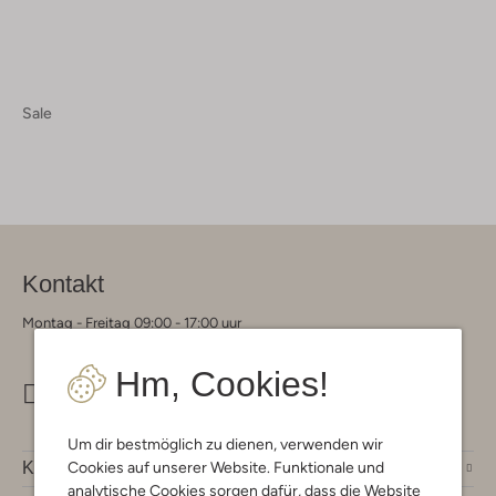
Sale
Kontakt
Montag - Freitag 09:00 - 17:00 uur
Hm, Cookies!
info@omoda.de
Um dir bestmöglich zu dienen, verwenden wir
Cookies auf unserer Website. Funktionale und
Kundenservice
analytische Cookies sorgen dafür, dass die Website