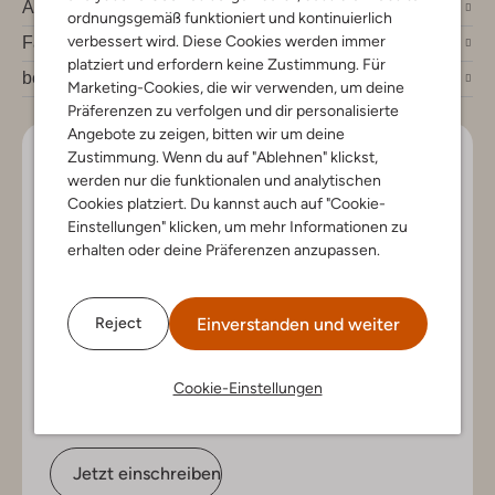
Account
ordnungsgemäß funktioniert und kontinuierlich
verbessert wird. Diese Cookies werden immer
Fashion News
platziert und erfordern keine Zustimmung. Für
bei Omoda
Marketing-Cookies, die wir verwenden, um deine
Präferenzen zu verfolgen und dir personalisierte
Angebote zu zeigen, bitten wir um deine
Zustimmung. Wenn du auf "Ablehnen" klickst,
Lass uns in Kontakt bleiben
werden nur die funktionalen und analytischen
Cookies platziert. Du kannst auch auf "Cookie-
Bleib auf dem Laufenden mit den neuesten Artikeln und
Einstellungen" klicken, um mehr Informationen zu
exklusiven Angeboten, nur für dich. Abonniere den
erhalten oder deine Präferenzen anzupassen.
Newsletter und gewinne einen Einkaufsgutschein im
Wert von €150.
Einverstanden und weiter
Reject
Cookie-Einstellungen
Jetzt einschreiben