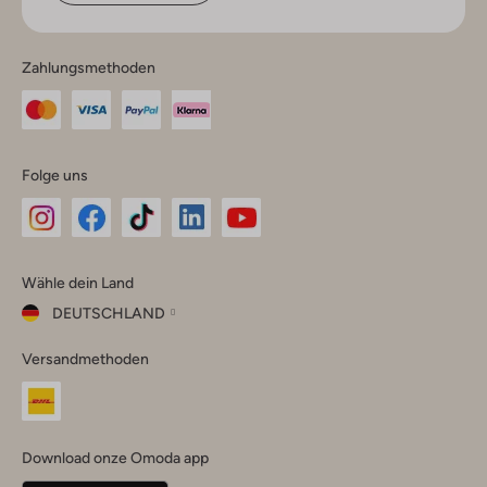
Zahlungsmethoden
Folge uns
Omoda
Omoda
Omoda
Omoda
Omoda
Wähle dein Land
Instagram
Facebook
TikTok
LinkedIn
YouTube
DEUTSCHLAND
Wähle
Versandmethoden
dein
Schließ
Land
Nederland
België
(Nederlands)
Download onze Omoda app
Belgique
(Français)