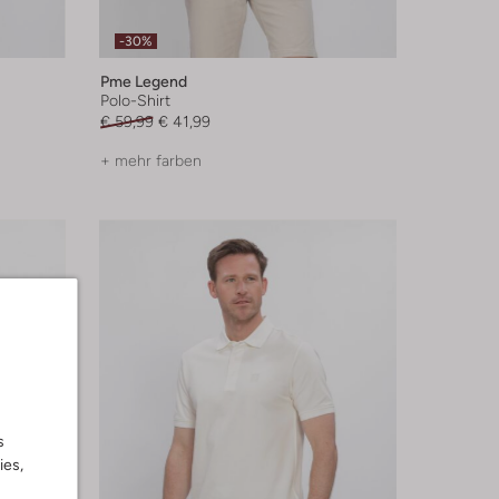
-30%
Pme Legend
Polo-Shirt
€ 59,99
€ 41,99
+ mehr farben
s
ies,