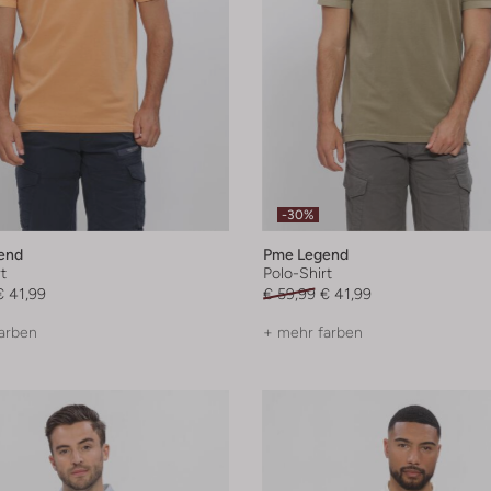
-30%
end
Pme Legend
t
Polo-Shirt
€ 41,99
€ 59,99
€ 41,99
arben
+ mehr farben