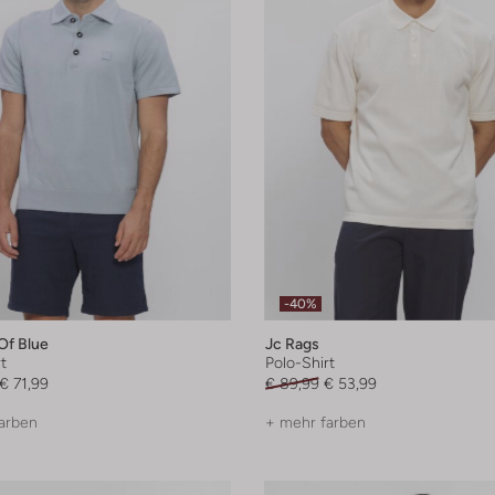
-40%
Of Blue
Jc Rags
t
Polo-Shirt
€ 71,99
€ 89,99
€ 53,99
arben
+ mehr farben