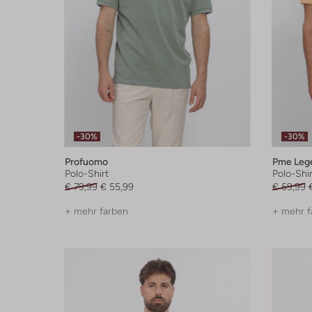
-30%
-30%
Profuomo
Pme Leg
Polo-Shirt
Polo-Shir
€ 79,99
€ 55,99
€ 59,99
+ mehr farben
+ mehr f