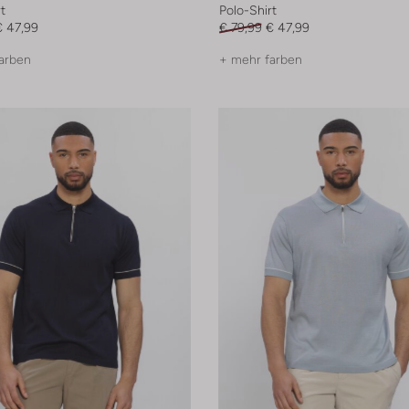
t
Polo-Shirt
€ 47,99
€ 79,99
€ 47,99
arben
+ mehr farben