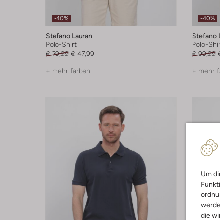
-40%
-40%
Stefano Lauran
Stefano 
Polo-Shirt
Polo-Shir
€ 79,99
€ 47,99
€ 99,99
+ mehr farben
+ mehr f
Um dir
Funkti
ordnun
werde
die wi