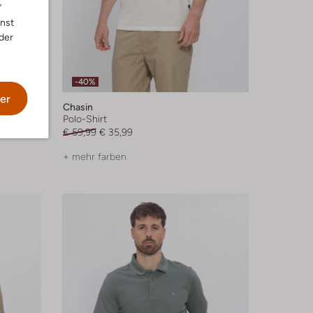
"
nnst
der
-40%
er
Chasin
Polo-Shirt
€ 59,99
€ 35,99
+ mehr farben