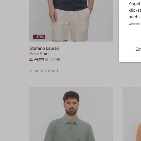
Angeb
klicks
auch a
deine
-40%
-30%
Stefano Lauran
Pme Leg
Ei
Polo-Shirt
Polo-Shir
€ 79,99
€ 47,99
€ 69,99
+ mehr farben