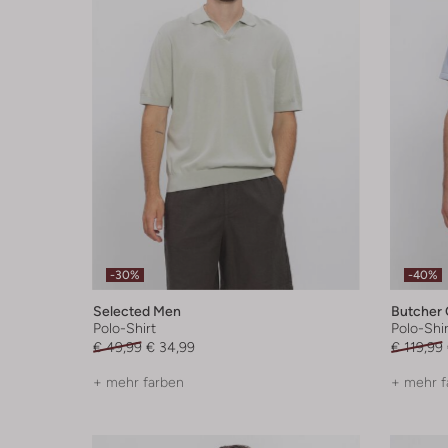
-30%
-40%
Selected Men
Butcher 
Polo-Shirt
Polo-Shir
€ 49,99
€ 34,99
€ 119,99
+ mehr farben
+ mehr f