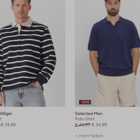
-30%
lfiger
Selected Men
t
Polo-Shirt
€ 74,99
€ 49,99
€ 34,99
+ mehr farben