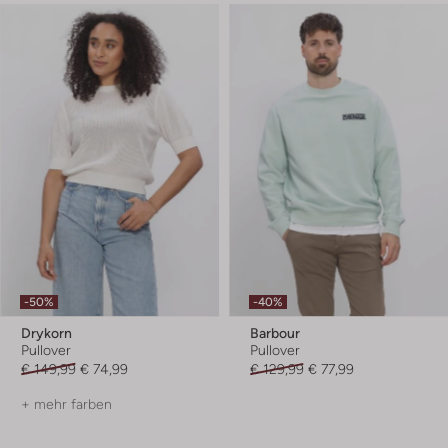
-50%
-40%
Drykorn
Barbour
Pullover
Pullover
€ 149,99
€ 74,99
€ 129,99
€ 77,99
+ mehr farben