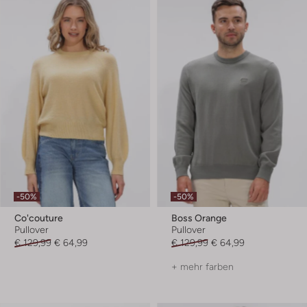
-50%
-50%
Co'couture
Boss Orange
Pullover
Pullover
€ 129,99
€ 64,99
€ 129,99
€ 64,99
+ mehr farben