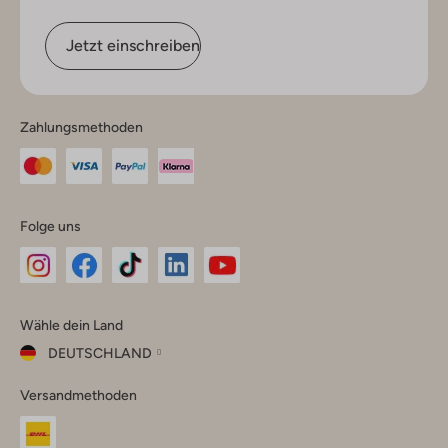
Jetzt einschreiben
Zahlungsmethoden
Folge uns
Omoda
Omoda
Omoda
Omoda
Omoda
Wähle dein Land
Instagram
Facebook
TikTok
LinkedIn
YouTube
DEUTSCHLAND
Wähle
Versandmethoden
dein
Schließ
Land
Nederland