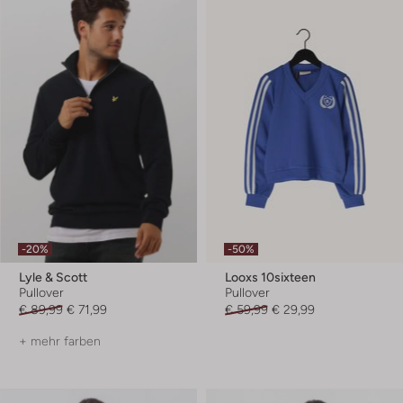
-20%
-50%
Lyle & Scott
Looxs 10sixteen
Pullover
Pullover
€ 89,99
€ 71,99
€ 59,99
€ 29,99
+ mehr farben