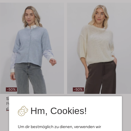
-50%
-50%
Selected Women
Knit-Ted
Pullover
Pullover
Hm, Cookies!
€ 59,99
€ 29,99
€ 169,99
€ 84,99
+ mehr farben
Um dir bestmöglich zu dienen, verwenden wir