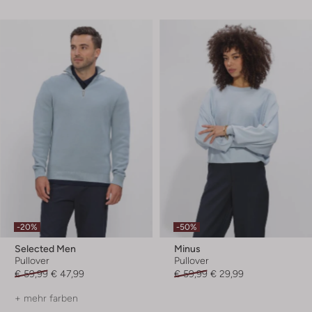
-20%
-50%
Selected Men
Minus
Pullover
Pullover
€ 59,99
€ 47,99
€ 59,99
€ 29,99
+ mehr farben