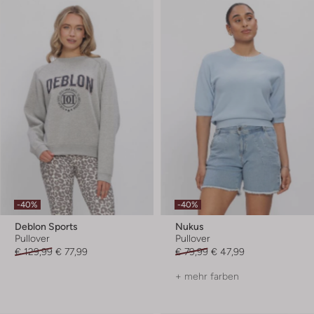
-40%
-40%
Deblon Sports
Nukus
Pullover
Pullover
€ 129,99
€ 77,99
€ 79,99
€ 47,99
+ mehr farben